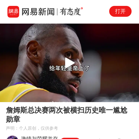
打开
Play
00:00
02:49
En
詹姆斯总决赛两次被横扫历史唯一尴尬
fu
勋章
声明：个人原创，仅供参考
激情与荣耀并存