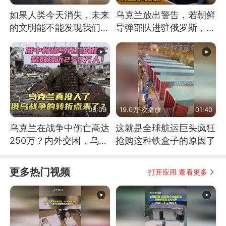
如果人类今天消失，未来
乌克兰放出警告，若朝鲜
的文明能不能发现我们存
导弹部队进驻俄罗斯，乌
在过？
军将立即摧毁
08:09
19.0万 次播放
01:40
乌克兰在战争中伤亡高达
这就是全球航运巨头疯狂
250万？内外交困，乌克
抢购这种铁盒子的原因了
兰这下真没人了！
更多热门视频
打开应用 查看更多