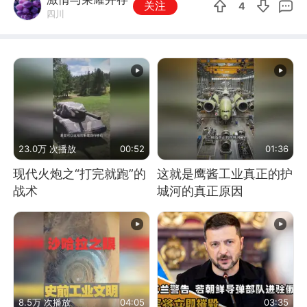
关注
4
四川
23.0万 次播放
00:52
01:36
现代火炮之“打完就跑”的
这就是鹰酱工业真正的护
战术
城河的真正原因
8.5万 次播放
04:05
03:35