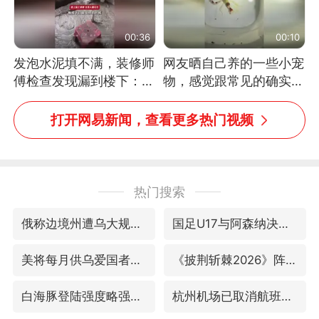
00:36
00:10
发泡水泥填不满，装修师
网友晒自己养的一些小宠
傅检查发现漏到楼下：出
物，感觉跟常见的确实有
风口未延伸到外墙
些不一样
打开网易新闻，查看更多热门视频
热门搜索
俄称边境州遭乌大规模袭击已致13伤
国足U17与阿森纳决赛取消 并列冠军
美将每月供乌爱国者拦截导弹
《披荆斩棘2026》阵容官宣
白海豚登陆强度略强于巴威
杭州机场已取消航班388架次