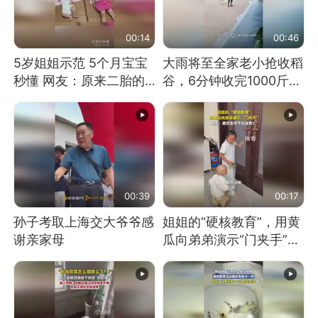
00:14
00:46
5岁姐姐示范 5个月宝宝
大雨将至全家老小抢收稻
秒懂 网友：原来二胎的
谷，6分钟收完1000斤，
快乐长这样
没有一个人掉链子
00:39
00:17
孙子考取上海交大爷爷感
姐姐的“硬核教育”，用黄
谢亲家母
瓜向弟弟演示“门夹手”，
网友：果然言传不如身
教！