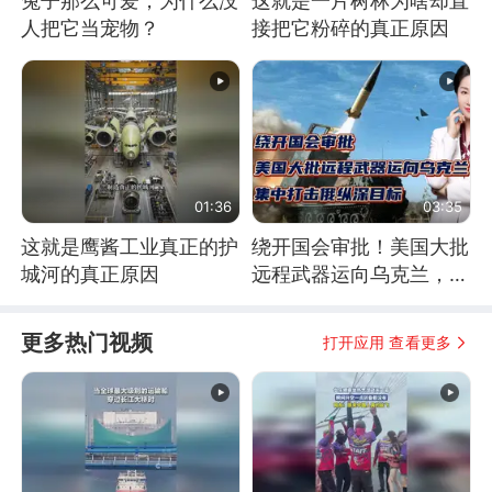
兔子那么可爱，为什么没
这就是一片树林为啥却直
人把它当宠物？
接把它粉碎的真正原因
01:36
03:35
这就是鹰酱工业真正的护
绕开国会审批！美国大批
城河的真正原因
远程武器运向乌克兰，集
中打击俄纵深目标
更多热门视频
打开应用 查看更多