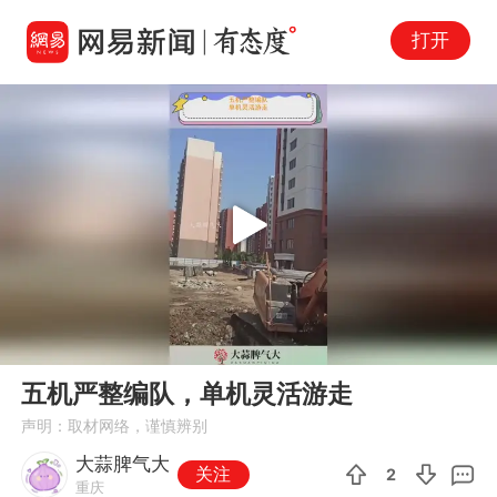
打开
Play
00:00
00:19
En
五机严整编队，单机灵活游走
fu
声明：取材网络，谨慎辨别
大蒜脾气大
关注
2
重庆