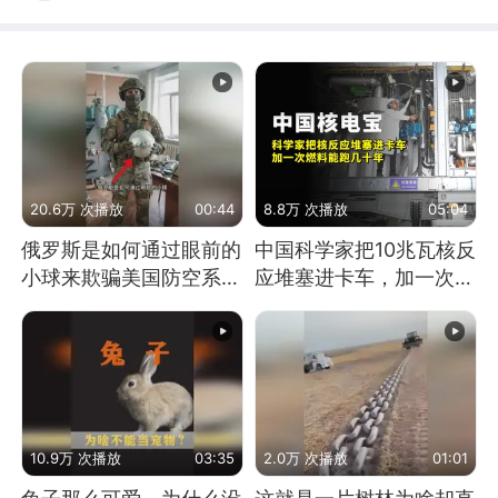
20.6万 次播放
00:44
8.8万 次播放
05:04
俄罗斯是如何通过眼前的
中国科学家把10兆瓦核反
小球来欺骗美国防空系统
应堆塞进卡车，加一次燃
的
料能跑几十年
10.9万 次播放
03:35
2.0万 次播放
01:01