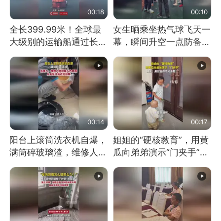
00:18
00:10
全长399.99米！全球最
女生晒乘坐热气球飞天一
大级别的运输船通过长江
幕，瞬间升空一点防备都
大桥这一幕，太震撼了！
没有
00:14
00:17
阳台上滚筒洗衣机自爆，
姐姐的“硬核教育”，用黄
满筒碎玻璃渣，维修人员
瓜向弟弟演示“门夹手”，
称是人为原因，从未见过
网友：果然言传不如身
洗衣机自爆
教！