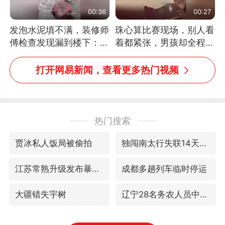
00:36
00:27
发泡水泥填不满，装修师
珠心算比赛现场，别人看
傅检查发现漏到楼下：出
着都紧张，男孩却全程气
风口未延伸到外墙
定神闲、从容作答，最终
拿下冠军。网友：这淡定
打开网易新闻，查看更多热门视频
的样子，一看就是有实
力！（人民日报）
热门搜索
贾冰私人饭局被偷拍
独闯南太行失联14天的女子已找到
江苏常熟升级发布暴雨红色预警
成都多趟列车临时停运
大疆错失宇树
辽宁28名务农人员中暑死亡？官方辟谣