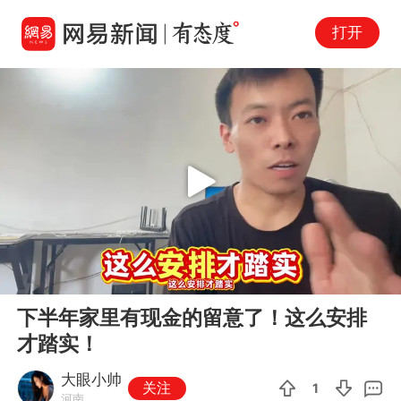
打开
Play
00:00
00:51
En
下半年家里有现金的留意了！这么安排
fu
才踏实！
大眼小帅
关注
1
河南