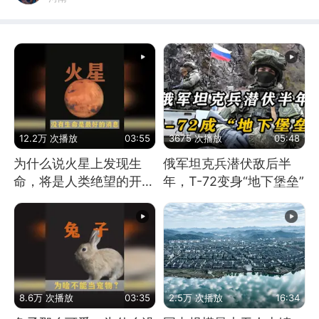
12.2万 次播放
03:55
3675 次播放
05:48
为什么说火星上发现生
俄军坦克兵潜伏敌后半
命，将是人类绝望的开
年，T-72变身“地下堡垒”
始？
8.6万 次播放
03:35
2.5万 次播放
16:34