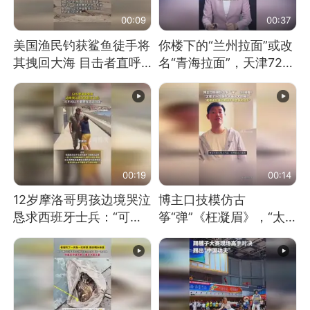
00:09
00:37
美国渔民钓获鲨鱼徒手将
你楼下的“兰州拉面”或改
其拽回大海 目击者直呼
名“青海拉面”，天津72家
震惊 （视频来源：参考
面馆已集体更换招牌
消息）
00:19
00:14
12岁摩洛哥男孩边境哭泣
博主口技模仿古
恳求西班牙士兵：“可不
筝“弹”《枉凝眉》，“太
可以不要把我遣返回国”
像了～你是吃古筝长大的
吗？”“或将成为首位考级
不带古筝的选手。”（来
源：新华每日电讯）