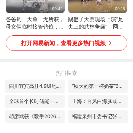
00:42
00:16
爸爸钓一天鱼一无所获，
踢毽子大赛现场上演“足
母女俩临时接管钓位，用
尖上的武林争霸”。网
玩具鱼竿钓上大鱼
友：这哪是踢毽子，分明
是武侠片现场！#睡个好
打开网易新闻，查看更多热门视频
觉
热门搜索
四川宜宾高县4.9级地震致1死
“秋天的第一杯奶茶”6岁了
全球首个长时储能一体化产业园量产
上海：台风白海豚或将带来龙卷风
胡彦斌获《歌手2026》歌王
福建泉州市委书记张毅恭被查