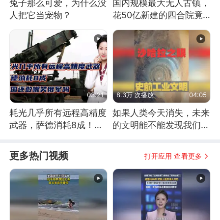
兔子那么可爱，为什么没
国内规模最大无人古镇，
人把它当宠物？
花50亿新建的四合院竟
没人住，发生了啥
03:21
8.3万 次播放
04:05
耗光几乎所有远程高精度
如果人类今天消失，未来
武器，萨德消耗8成！美
的文明能不能发现我们存
国还敢嘲笑俄军吗
在过？
更多热门视频
打开应用 查看更多