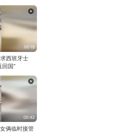
00:19
恳求西班牙士
回国”
00:42
女俩临时接管