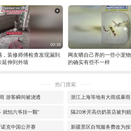
00:36
满，装修师傅检查发现漏到
网友晒自己养的一些小宠物
未延伸到外墙
的确实有些不一样
热门搜索
雨 游客瞬间被浇透
浙江上海等地有大雨或暴雨
 就怕六爷挂一颗”
隔20米开高仿奶茶店被判赔
斯诺克中国公开赛
新疆景区自驾服务费改为按