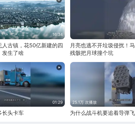
16:34
无人古镇，花50亿新建的四
月亮也逃不开垃圾侵扰！马
，发生了啥
残骸把月球撞个坑
01:29
25.1万 次播放
多长头卡车
为什么战斗机要追着导弹飞