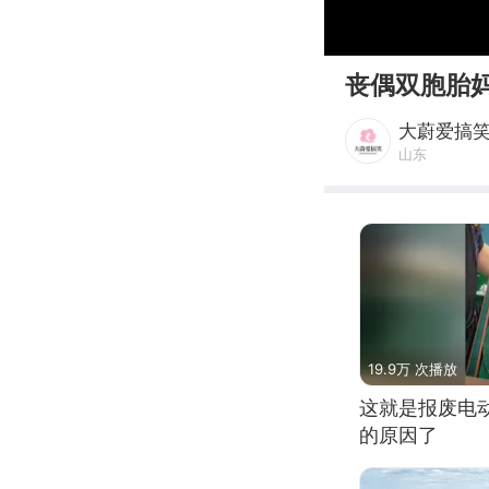
00:00
丧偶双胞胎
大蔚爱搞
山东
19.9万 次播放
这就是报废电
的原因了