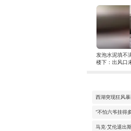
发泡水泥填不
楼下：出风口
西湖突现狂风暴
“不怕六爷挂得多
马克·艾伦退出