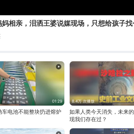
妈妈相亲，泪洒王婆说媒现场，只想给孩子找
笑
01:29
8.4万 次播放
动车电池不能整块扔进熔炉
如果人类今天消失，未来的
现我们存在过？