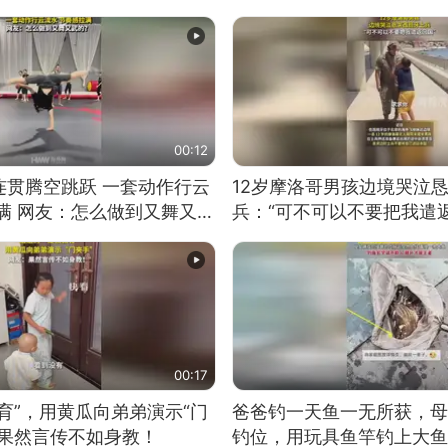
00:12
连贯腾空跳跃 一套动作行云
12岁摩洛哥男孩边境哭泣
满 网友：怎么做到又舞又武
兵：“可不可以不要把我遣返
00:17
育”，用黄瓜向弟弟演示“门
爸爸钓一天鱼一无所获，母
：果然言传不如身教！
钓位，用玩具鱼竿钓上大鱼