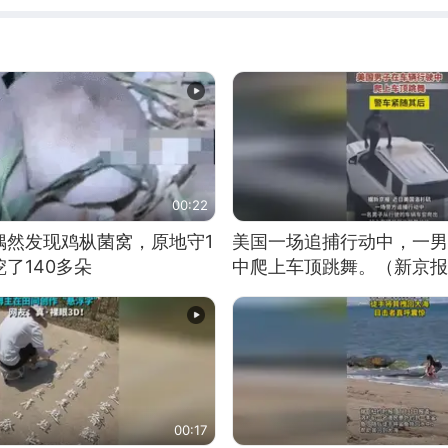
00:22
偶然发现鸡枞菌窝，原地守1
美国一场追捕行动中，一男
了140多朵
中爬上车顶跳舞。（新京报
00:17