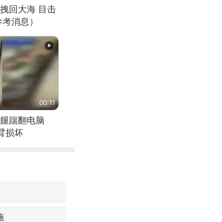
拽回大海 目击
参考消息）
00:11
腿踹翻电脑
臂损坏
施