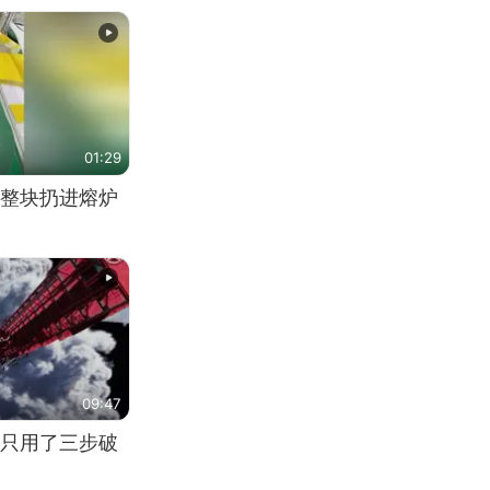
01:29
整块扔进熔炉
09:47
只用了三步破