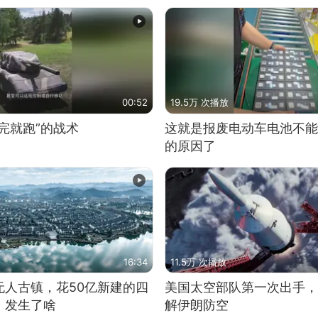
00:52
19.5万 次播放
完就跑”的战术
这就是报废电动车电池不能
的原因了
16:34
11.5万 次播放
无人古镇，花50亿新建的四
美国太空部队第一次出手，
，发生了啥
解伊朗防空