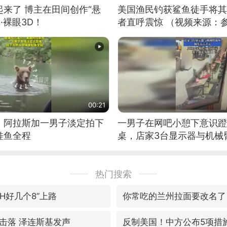
来了 博主在田间创作“悬
美国渔民钓获鲨鱼徒手将其
·裸眼3D！
者直呼震惊 （视频来源：
00:21
！阿拉斯加一男子淡定拍下
一男子在网吧小憩下意识蹬
鲑鱼全程
桌，店家3台显示器与机械
热门搜索
蒙H好几个8”上路
你常吃的兰州拉面要改名了
击落 泽连斯基发声
反制美国！中方公布5项措