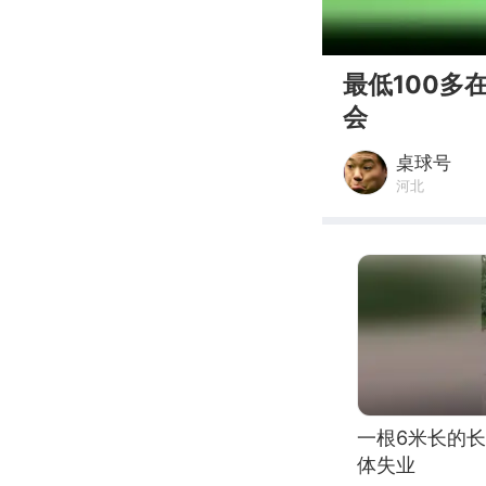
00:00
最低100多
会
桌球号
河北
一根6米长的
体失业