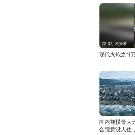
22.3万 次播放
现代火炮之“打
国内规模最大
合院竟没人住