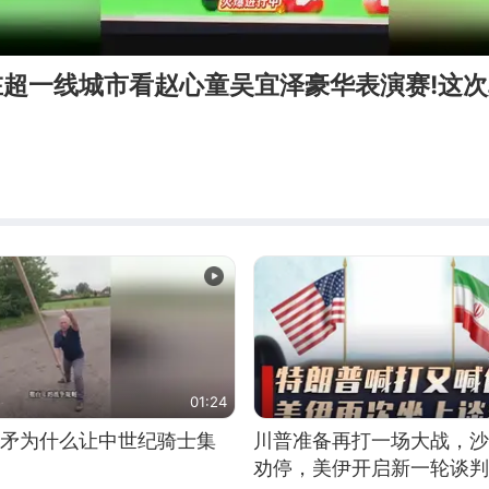
在超一线城市看赵心童吴宜泽豪华表演赛!这
01:24
长矛为什么让中世纪骑士集
川普准备再打一场大战，沙
劝停，美伊开启新一轮谈判