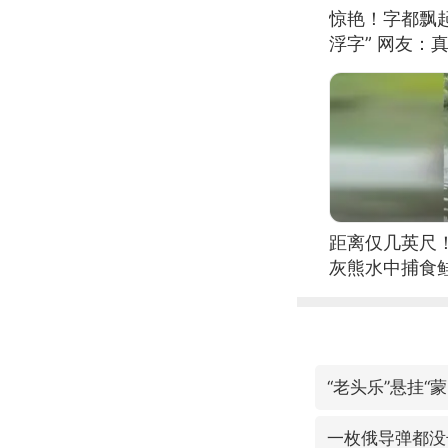
惊艳！字都飘起
浮字” 网友：真
距离仅几英尺
灰熊水中捕食
“老头乐”悬挂“
一枚俄导弹都没