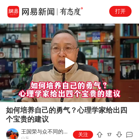
打开
Play
00:00
09:59
En
如何培养自己的勇气？心理学家给出四
fu
个宝贵的建议
王国荣与众不同的心
关注
17
山东
理学