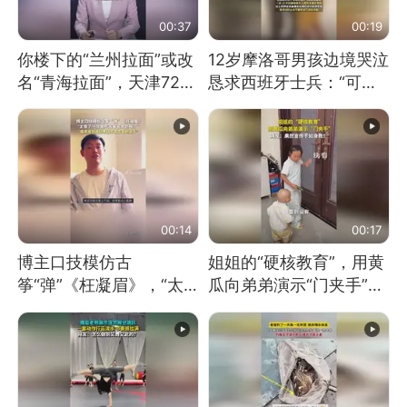
00:37
00:19
你楼下的“兰州拉面”或改
12岁摩洛哥男孩边境哭泣
名“青海拉面”，天津72家
恳求西班牙士兵：“可不
面馆已集体更换招牌
可以不要把我遣返回国”
00:14
00:17
博主口技模仿古
姐姐的“硬核教育”，用黄
筝“弹”《枉凝眉》，“太
瓜向弟弟演示“门夹手”，
像了～你是吃古筝长大的
网友：果然言传不如身
吗？”“或将成为首位考级
教！
不带古筝的选手。”（来
源：新华每日电讯）