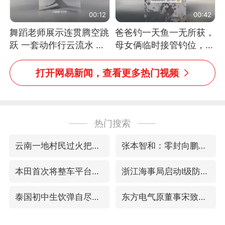
00:12
00:42
舞蹈老师展示连贯腾空跳
爸爸钓一天鱼一无所获，
跃 一套动作行云流水 节
母女俩临时接管钓位，用
奏感拉满 网友：怎么做
玩具鱼竿钓上大鱼
到又舞又武的？
打开网易新闻，查看更多热门视频
热门搜索
云南一地村民过火把节意外灼伤16人
张本智和：零封向鹏不意外
本田首次将整车平台外包给印度企业
浙江海事局启动Ⅰ级防台应急响应
泰国初中生饮弹自尽前开了26枪
东方电气原董事宋致远被查