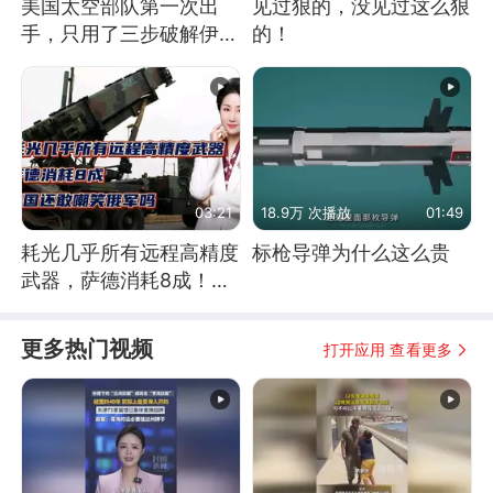
美国太空部队第一次出
见过狠的，没见过这么狠
手，只用了三步破解伊朗
的！
防空
03:21
18.9万 次播放
01:49
耗光几乎所有远程高精度
标枪导弹为什么这么贵
武器，萨德消耗8成！美
国还敢嘲笑俄军吗
更多热门视频
打开应用 查看更多