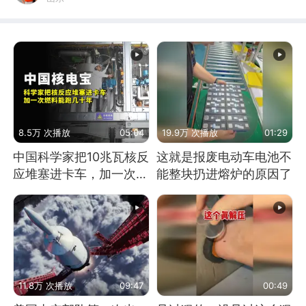
8.5万 次播放
05:04
19.9万 次播放
01:29
中国科学家把10兆瓦核反
这就是报废电动车电池不
应堆塞进卡车，加一次燃
能整块扔进熔炉的原因了
料能跑几十年
11.8万 次播放
09:47
00:49