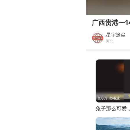
00:00
广西贵港一1
星宇迷尘
河北
8.6万 次播放
兔子那么可爱