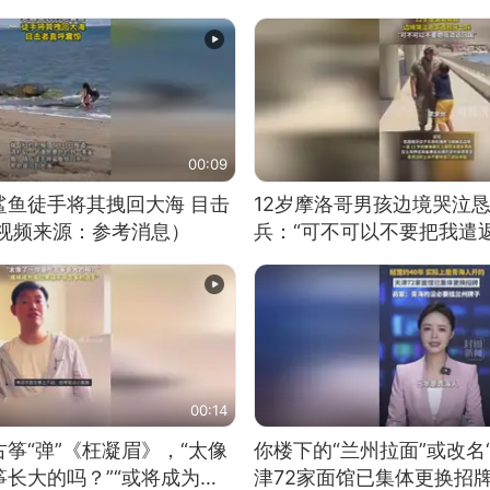
00:09
鲨鱼徒手将其拽回大海 目击
12岁摩洛哥男孩边境哭泣
（视频来源：参考消息）
兵：“可不可以不要把我遣返
00:14
筝“弹”《枉凝眉》，“太像
你楼下的“兰州拉面”或改名
长大的吗？”“或将成为首
津72家面馆已集体更换招