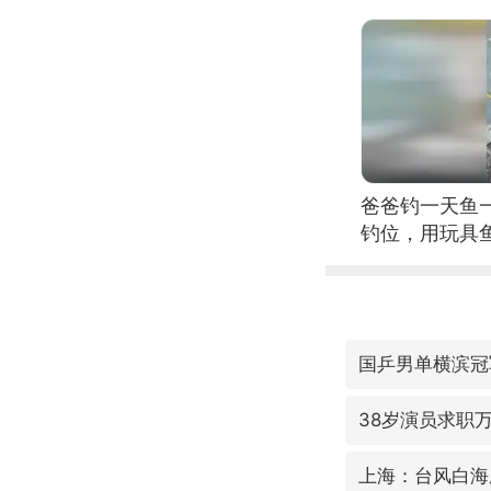
位考级不带古
日电讯）
爸爸钓一天鱼
钓位，用玩具
国乒男单横滨冠
38岁演员求职
上海：台风白海