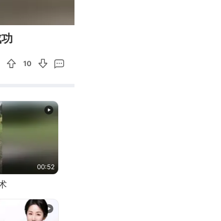
00:13
Enter
成功
fullscreen
10
00:52
术