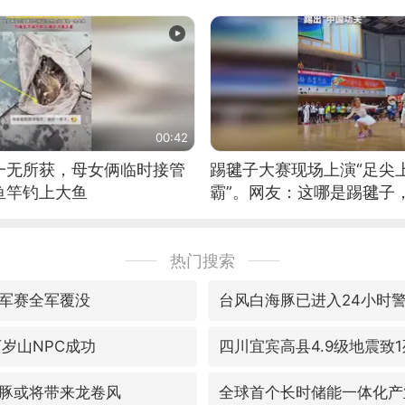
筝的选手。”（来源：新华每
00:42
一无所获，母女俩临时接管
踢毽子大赛现场上演“足尖
鱼竿钓上大鱼
霸”。网友：这哪是踢毽子
现场！#睡个好觉
热门搜索
军赛全军覆没
台风白海豚已进入24小时
万岁山NPC成功
四川宜宾高县4.9级地震致1
豚或将带来龙卷风
全球首个长时储能一体化产