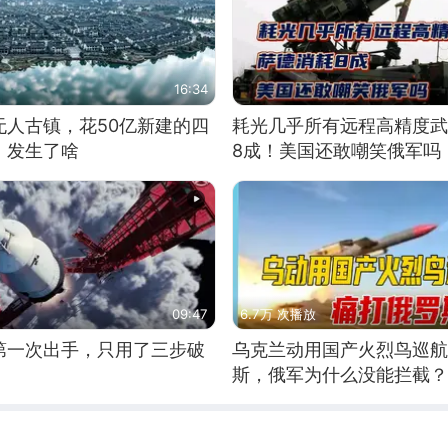
16:34
无人古镇，花50亿新建的四
耗光几乎所有远程高精度武
，发生了啥
8成！美国还敢嘲笑俄军吗
09:47
6.7万 次播放
第一次出手，只用了三步破
乌克兰动用国产火烈鸟巡航
斯，俄军为什么没能拦截？