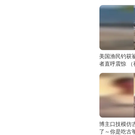
美国渔民钓获
者直呼震惊 
博主口技模仿古
了～你是吃古筝