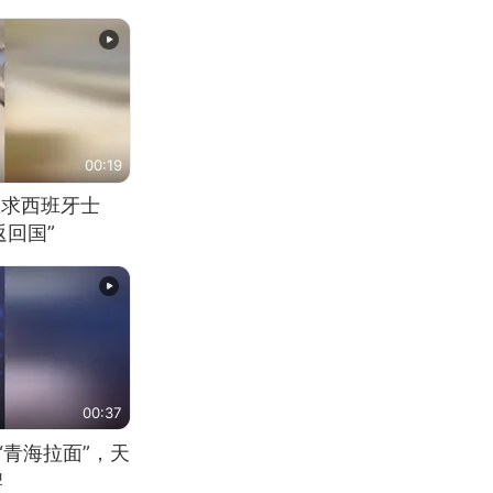
00:19
恳求西班牙士
回国”
00:37
“青海拉面”，天
牌