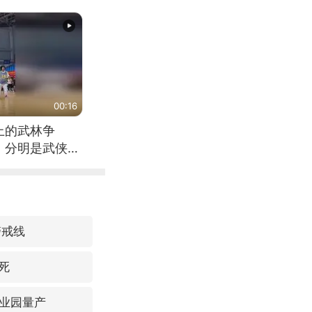
00:16
上的武林争
，分明是武侠片
警戒线
死
业园量产