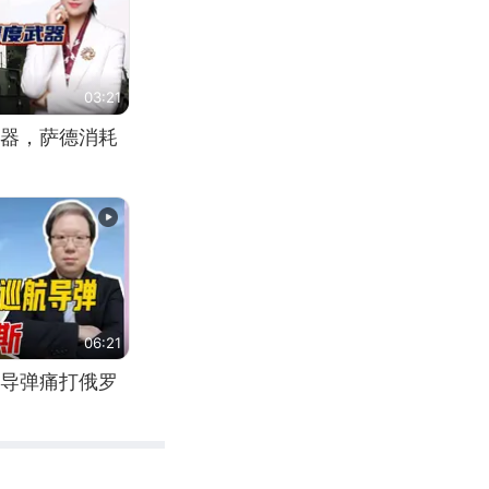
03:21
器，萨德消耗
06:21
导弹痛打俄罗