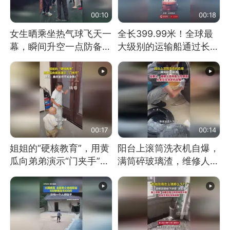
00:10
00:18
女生晒乘坐热气球飞天一
全长399.99米！全球最
幕，瞬间升空一点防备都
大级别的运输船通过长江
没有
大桥这一幕，太震撼了！
00:17
00:14
姐姐的“硬核教育”，用黄
阳台上滚筒洗衣机自爆，
瓜向弟弟演示“门夹手”，
满筒碎玻璃渣，维修人员
网友：果然言传不如身
称是人为原因，从未见过
教！
洗衣机自爆