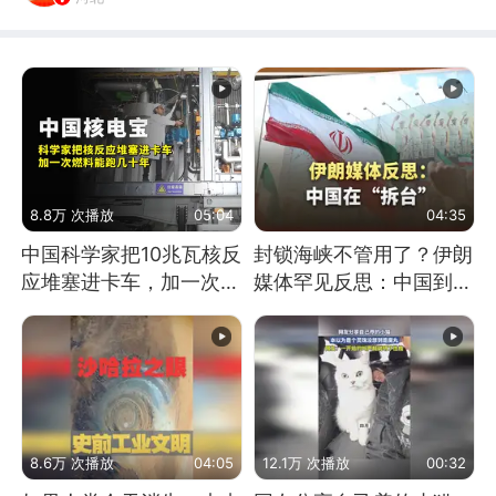
8.8万 次播放
05:04
04:35
中国科学家把10兆瓦核反
封锁海峡不管用了？伊朗
应堆塞进卡车，加一次燃
媒体罕见反思：中国到底
料能跑几十年
是不是在"拆台"
8.6万 次播放
04:05
12.1万 次播放
00:32