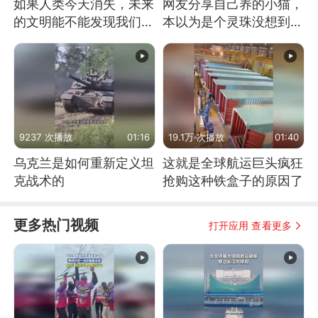
如果人类今天消失，未来
网友分享自己养的小猫，
的文明能不能发现我们存
本以为是个灵珠没想到是
在过？
魔丸
9237 次播放
01:16
19.1万 次播放
01:40
乌克兰是如何重新定义坦
这就是全球航运巨头疯狂
克战术的
抢购这种铁盒子的原因了
更多热门视频
打开应用 查看更多