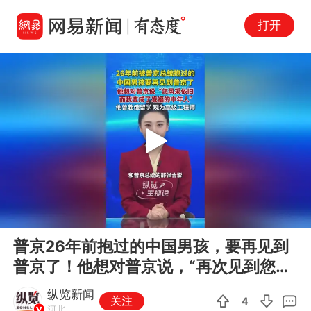
打开
Play
00:00
00:26
En
普京26年前抱过的中国男孩，要再见到
fu
普京了！他想对普京说，“再次见到您，
您风采依旧，而我已从小男孩变...
纵览新闻
关注
4
河北