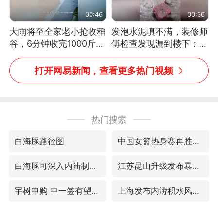
00:46
00:36
大雨将至全家老小抢收稻
发泡水泥填不满，装修师
谷，6分钟收完1000斤，
傅检查发现漏到楼下：出
没有一个人掉链子
风口未延伸到外墙
打开网易新闻，查看更多热门视频
热门搜索
白海豚路径图
中国女篮热身赛再胜尼日利亚女篮
白海豚可深入内陆制造大范围风雨
江苏昆山升级发布暴雨红警
宇树申购 中一签有望赚20万元
上海发布内涝积水风险提示