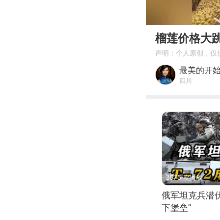
00:00
榴莲价格大跳
声明：个人原创，仅
最美的开
四川
3675 次播放
俄军坦克兵潜伏
下堡垒”