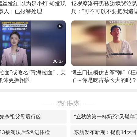
丝发红 以为是小灯 却发现
12岁摩洛哥男孩边境哭泣
当事人：已报警处理
兵：“可不可以不要把我遣返
00:37
拉面”或改名“青海拉面”，天
博主口技模仿古筝“弹”《枉
集体更换招牌
了～你是吃古筝长大的吗？
位考级不带古筝的选手。”
日电讯）
热门搜索
先杀祖父母后行凶
“立秋的第一杯奶茶”又爆单
13被淘汰后5名进体检
东航发布新规：提前14天