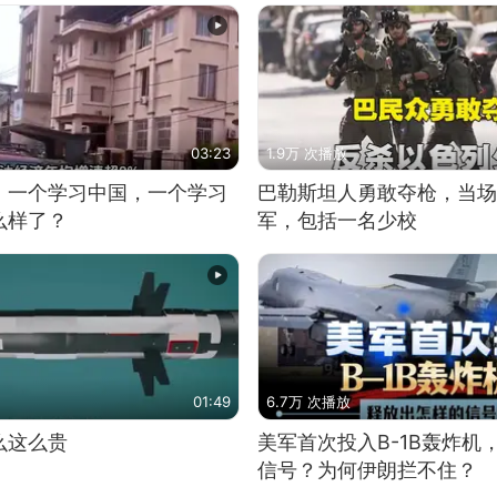
03:23
1.9万 次播放
，一个学习中国，一个学习
巴勒斯坦人勇敢夺枪，当场
么样了？
军，包括一名少校
01:49
6.7万 次播放
么这么贵
美军首次投入B-1B轰炸机
信号？为何伊朗拦不住？