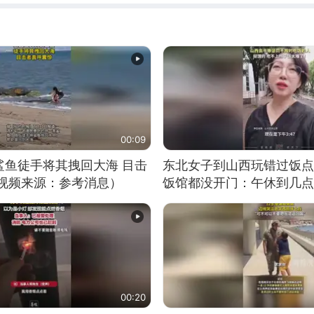
00:09
鲨鱼徒手将其拽回大海 目击
东北女子到山西玩错过饭点
（视频来源：参考消息）
饭馆都没开门：午休到几点
00:20