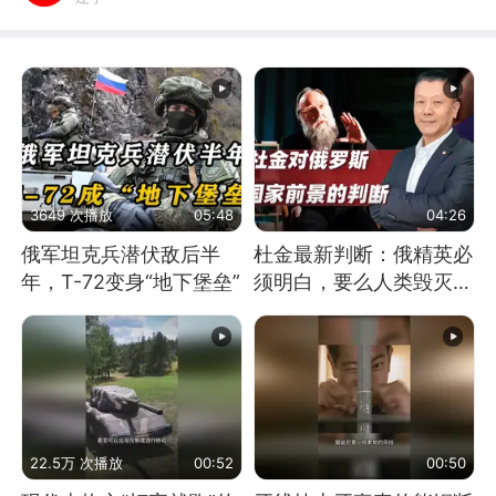
3649 次播放
05:48
04:26
俄军坦克兵潜伏敌后半
杜金最新判断：俄精英必
年，T-72变身“地下堡垒”
须明白，要么人类毁灭，
要么俄毁灭
22.5万 次播放
00:52
00:50