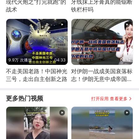
现代火炮之“打完就跑”的
牙线抹上牙膏真的能锯断
战术
铁栏杆吗
9.9万 次播放
04:33
04:12
不走美国老路！中国神光
对伊朗一战成美国衰落标
三号，走出自主创新之路
志！伊朗无意中成帝国终
结者！历史的必然
更多热门视频
打开应用 查看更多