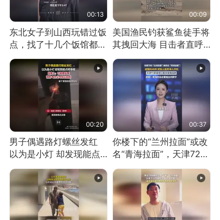
00:13
00:09
东北女子到山西玩错过饭
美国渔民钓获鲨鱼徒手将
点，找了十几个饭馆都没
其拽回大海 目击者直呼
开门：午休到几点
震惊 （视频来源：参考
消息）
00:20
00:37
男子偶遇路灯螺丝发红
你楼下的“兰州拉面”或改
以为是小灯 却发现能点
名“青海拉面”，天津72家
燃香烟 当事人：已报警
面馆已集体更换招牌
处理