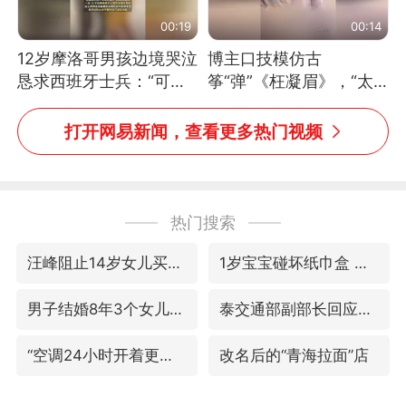
00:19
00:14
12岁摩洛哥男孩边境哭泣
博主口技模仿古
恳求西班牙士兵：“可不
筝“弹”《枉凝眉》，“太
可以不要把我遣返回国”
像了～你是吃古筝长大的
吗？”“或将成为首位考级
打开网易新闻，查看更多热门视频
不带古筝的选手。”（来
源：新华每日电讯）
热门搜索
汪峰阻止14岁女儿买大牌
1岁宝宝碰坏纸巾盒 宝妈被索赔924元
男子结婚8年3个女儿均非亲生
泰交通部副部长回应中国人遭歧视手势
“空调24小时开着更省电”不实
改名后的“青海拉面”店