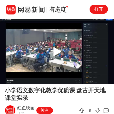
打开
Play
00:00
45:12
En
小学语文数字化教学优质课 盘古开天地
fu
课堂实录
红鱼映画
关注
8
辽宁