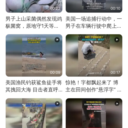
00:22
00:10
男子上山采菌偶然发现鸡
美国一场追捕行动中，一
枞菌窝，原地守1天等它
男子在车辆行驶中爬上车
长大：挖了140多朵
顶跳舞。（新京报）
00:09
00:17
美国渔民钓获鲨鱼徒手将
惊艳！字都飘起来了 博
其拽回大海 目击者直呼
主在田间创作“悬浮字” 网
震惊 （视频来源：参考
友：真·裸眼3D！
消息）