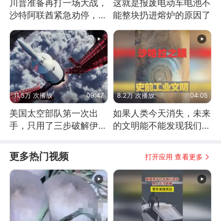
川普准备再打一场大战，
这就是报废电动车电池不
沙特阿联酋紧急劝停，美
能整块扔进熔炉的原因了
伊开启新一轮谈判
11.5万 次播放
09:47
8.2万 次播放
04:05
美国太空部队第一次出
如果人类今天消失，未来
手，只用了三步破解伊朗
的文明能不能发现我们存
防空
在过？
更多热门视频
打开应用 查看更多