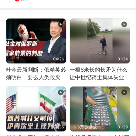
04:26
01:24
杜金最新判断：俄精英必
一根6米长的长矛为什么
须明白，要么人类毁灭，
让中世纪骑士集体失业
要么俄毁灭
07:35
19.6万 次播放
01:29