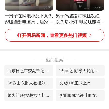
00:11
00:20
一男子在网吧小憩下意识
男子偶遇路灯螺丝发红
蹬腿踹翻电脑桌，店家3
以为是小灯 却发现能点
台显示器与机械臂损坏
燃香烟 当事人：已报警
处理
打开网易新闻，查看更多热门视频
热门搜索
山东日照市委副书记王峰被查
“天津之眼”摩天轮附近2人落水
38岁山东财大教授刘海明逝世
长城H10正式上市
顾客结账把钱扔地上 服务员霸气扔回
李亚鹏向地铁吐血女孩捐99999元