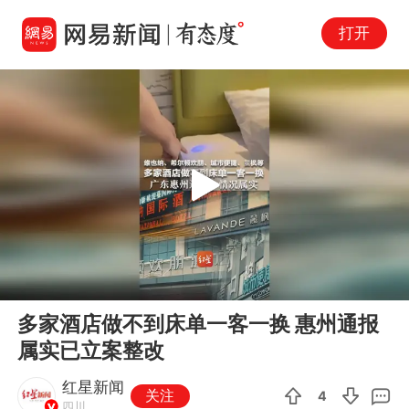
打开
Play
00:00
00:36
En
多家酒店做不到床单一客一换 惠州通报
fu
属实已立案整改
红星新闻
关注
4
四川