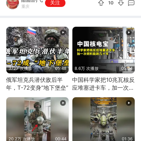
关注
10
重庆
3727 次播放
05:48
8.6万 次播放
05:04
俄军坦克兵潜伏敌后半
中国科学家把10兆瓦核反
年，T-72变身“地下堡垒”
应堆塞进卡车，加一次燃
料能跑几十年
20.2万 次播放
00:44
01:36