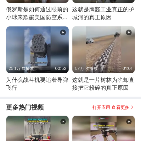
俄罗斯是如何通过眼前的
这就是鹰酱工业真正的护
小球来欺骗美国防空系统
城河的真正原因
的
25.1万 次播放
00:52
1.7万 次播放
01:01
为什么战斗机要追着导弹
这就是一片树林为啥却直
飞行
接把它粉碎的真正原因
更多热门视频
打开应用 查看更多