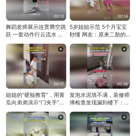
00:12
00:14
舞蹈老师展示连贯腾空跳
5岁姐姐示范 5个月宝宝
跃 一套动作行云流水 节
秒懂 网友：原来二胎的
奏感拉满 网友：怎么做
快乐长这样
到又舞又武的？
00:17
00:36
姐姐的“硬核教育”，用黄
发泡水泥填不满，装修师
瓜向弟弟演示“门夹手”，
傅检查发现漏到楼下：出
网友：果然言传不如身
风口未延伸到外墙
教！