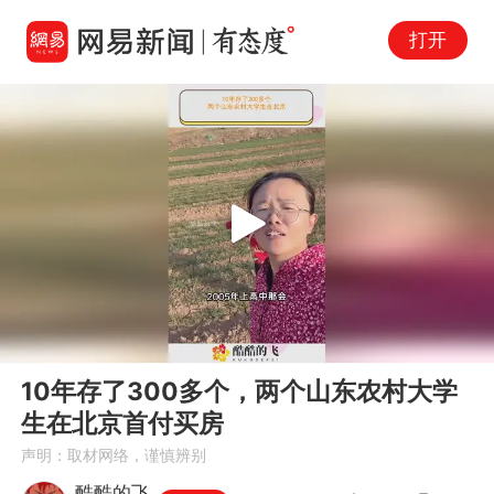
打开
Play
00:00
02:18
En
10年存了300多个，两个山东农村大学
fu
生在北京​​​首付买房
声明：取材网络，谨慎辨别
酷酷的飞