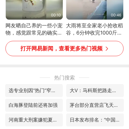
00:10
00:46
网友晒自己养的一些小宠
大雨将至全家老小抢收稻
物，感觉跟常见的确实有
谷，6分钟收完1000斤，
些不一样
没有一个人掉链子
打开网易新闻，查看更多热门视频
热门搜索
选专业别因“热门”窄化“热爱”
大V：马科斯把路走绝了
白海豚登陆前还将加强
茅台部分直营店飞天茅台提价
河南重大刑案嫌犯夏某钢落网
日本发布排名：“中国第一，美日德韩英法居后”