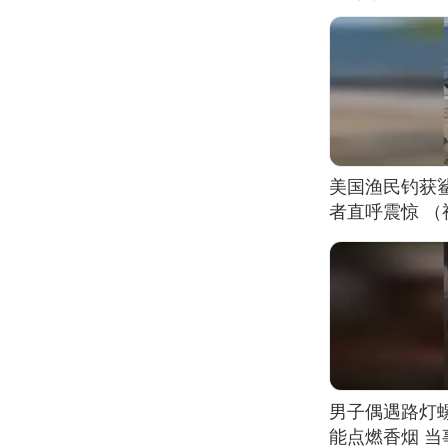
美国渔民钓获
者直呼震惊 
男子偶遇路灯螺
能点燃香烟 