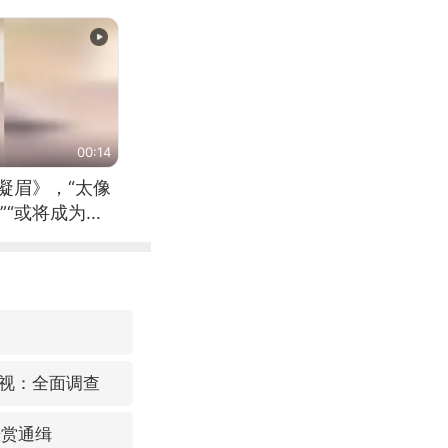
00:14
凝眉》，“太像
”“或将成为首
（来源：新华每
视：全面调查
悬赏通缉