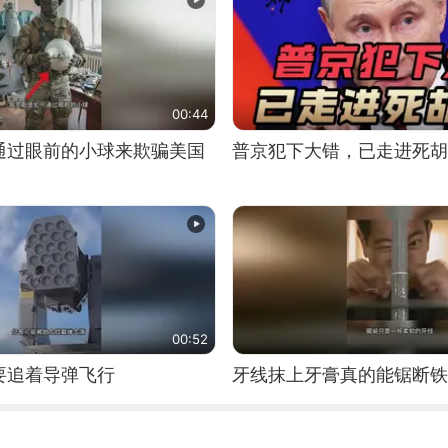
00:44
通过眼前的小球来欺骗美国
普京犯下大错，已走进死胡
00:52
要追着导弹飞行
牙线抹上牙膏真的能锯断铁