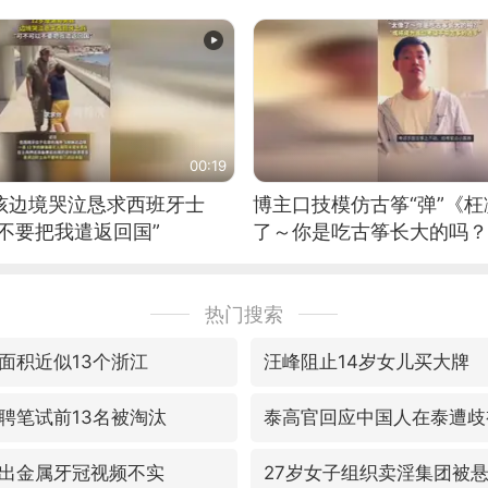
00:19
男孩边境哭泣恳求西班牙士
博主口技模仿古筝“弹”《枉
不要把我遣返回国”
了～你是吃古筝长大的吗？
位考级不带古筝的选手。”
日电讯）
热门搜索
面积近似13个浙江
汪峰阻止14岁女儿买大牌
聘笔试前13名被淘汰
泰高官回应中国人在泰遭歧
出金属牙冠视频不实
27岁女子组织卖淫集团被