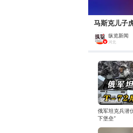
00:00
马斯克儿子
纵览新闻
河北
3649 次播放
俄军坦克兵潜伏
下堡垒”