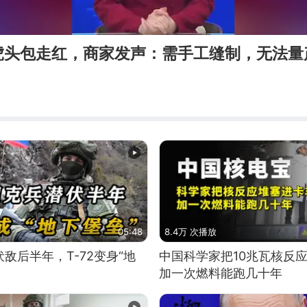
虎头包走红，商家发声：需手工缝制，无法量
05:48
8.4万 次播放
敌后半年，T-72变身“地
中国科学家把10兆瓦核反
加一次燃料能跑几十年