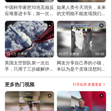
中国科学家把10兆瓦核反
如果人类今天消失，未来
应堆塞进卡车，加一次燃
的文明能不能发现我们存
料能跑几十年
在过？
12.0万 次播放
09:47
10.8万 次播放
00:32
美国太空部队第一次出
网友分享自己养的小猫，
手，只用了三步破解伊朗
本以为是个灵珠没想到是
防空
魔丸
更多热门视频
打开应用 查看更多