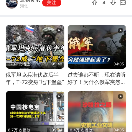
关注
4
湖北
3733 次播放
05:48
04:05
俄军坦克兵潜伏敌后半
过去谁都不听，现在请听
年，T-72变身“地下堡垒”
好了！为什么俄军突然强
硬起来了？
8.7万 次播放
05:04
8.4万 次播放
04:05