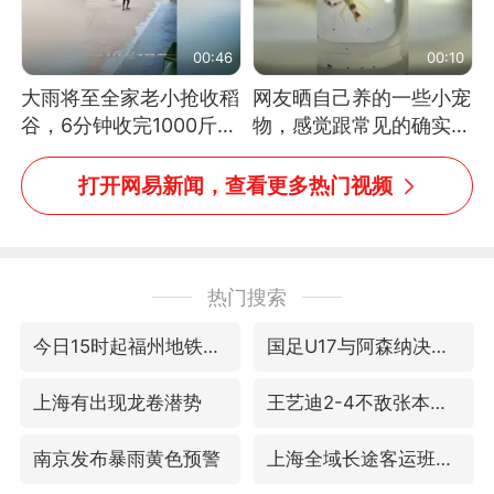
00:46
00:10
大雨将至全家老小抢收稻
网友晒自己养的一些小宠
谷，6分钟收完1000斤，
物，感觉跟常见的确实有
没有一个人掉链子
些不一样
打开网易新闻，查看更多热门视频
热门搜索
今日15时起福州地铁高架区段停运
国足U17与阿森纳决赛取消 并列冠军
上海有出现龙卷潜势
王艺迪2-4不敌张本美和止步4强
南京发布暴雨黄色预警
上海全域长途客运班次全部停运