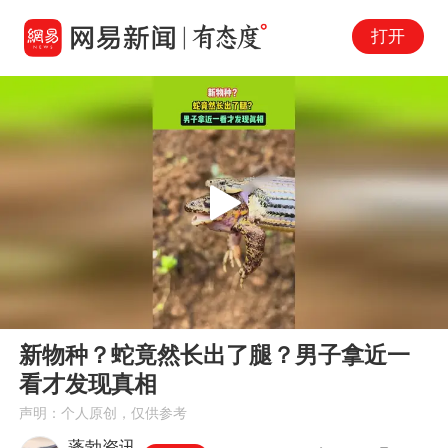
打开
Play
00:00
00:24
En
新物种？蛇竟然长出了腿？男子拿近一
fu
看才发现真相
声明：个人原创，仅供参考
蓬勃资讯