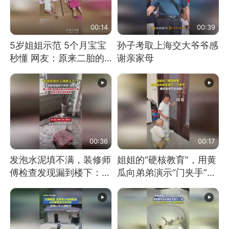
00:14
00:39
5岁姐姐示范 5个月宝宝
孙子考取上海交大爷爷感
秒懂 网友：原来二胎的
谢亲家母
快乐长这样
00:36
00:17
发泡水泥填不满，装修师
姐姐的“硬核教育”，用黄
傅检查发现漏到楼下：出
瓜向弟弟演示“门夹手”，
风口未延伸到外墙
网友：果然言传不如身
教！