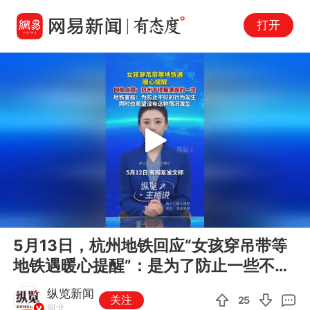
打开
Play
00:00
00:30
En
5月13日，杭州地铁回应“女孩穿吊带等
fu
地铁遇暖心提醒”：是为了防止一些不好
的行为发生，同时也希望没有...
纵览新闻
关注
25
河北