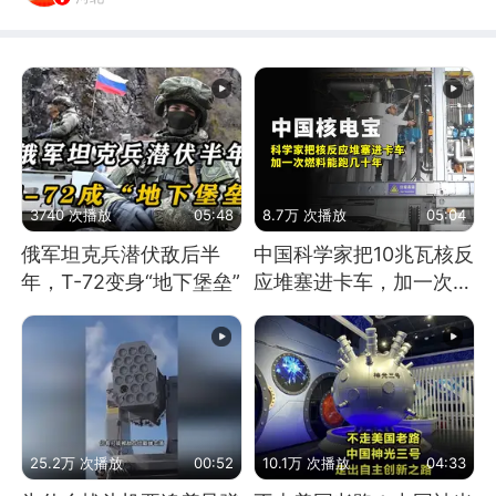
3740 次播放
05:48
8.7万 次播放
05:04
俄军坦克兵潜伏敌后半
中国科学家把10兆瓦核反
年，T-72变身“地下堡垒”
应堆塞进卡车，加一次燃
料能跑几十年
25.2万 次播放
00:52
10.1万 次播放
04:33