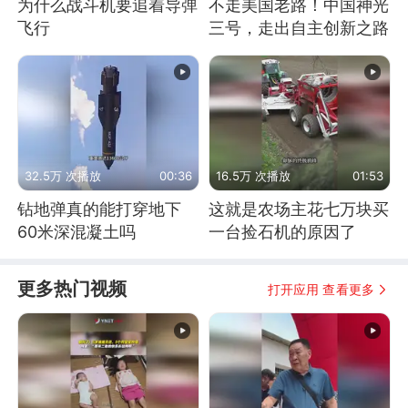
为什么战斗机要追着导弹
不走美国老路！中国神光
飞行
三号，走出自主创新之路
32.5万 次播放
00:36
16.5万 次播放
01:53
钻地弹真的能打穿地下
这就是农场主花七万块买
60米深混凝土吗
一台捡石机的原因了
更多热门视频
打开应用 查看更多