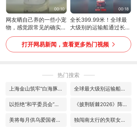
00:10
00:18
网友晒自己养的一些小宠
全长399.99米！全球最
物，感觉跟常见的确实有
大级别的运输船通过长江
些不一样
大桥这一幕，太震撼了！
打开网易新闻，查看更多热门视频
热门搜索
上海金山筑牢“白海豚”防汛屏障
全球最大级别运输船通过长江大桥
以拒绝“和平委员会”的加沙和平计划
《披荆斩棘2026》阵容官宣
美将每月供乌爱国者拦截导弹
独闯南太行的失联女生最后轨迹已确认