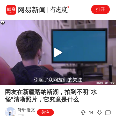
打开
Play
00:00
05:11
En
网友在新疆喀纳斯湖，拍到不明“水
fu
怪”清晰照片，它究竟是什么
轩轩漫文
关注
14
广东