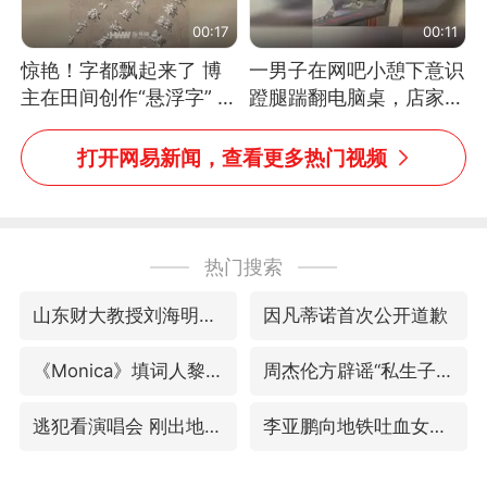
00:17
00:11
惊艳！字都飘起来了 博
一男子在网吧小憩下意识
主在田间创作“悬浮字” 网
蹬腿踹翻电脑桌，店家3
友：真·裸眼3D！
台显示器与机械臂损坏
打开网易新闻，查看更多热门视频
热门搜索
山东财大教授刘海明逝世 终年38岁
因凡蒂诺首次公开道歉
《Monica》填词人黎彼得去世
周杰伦方辟谣“私生子”传闻
逃犯看演唱会 刚出地铁就被逮住
李亚鹏向地铁吐血女孩捐99999元