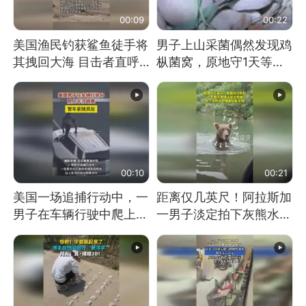
00:09
00:22
美国渔民钓获鲨鱼徒手将
男子上山采菌偶然发现鸡
其拽回大海 目击者直呼
枞菌窝，原地守1天等它
震惊 （视频来源：参考
长大：挖了140多朵
消息）
00:10
00:21
美国一场追捕行动中，一
距离仅几英尺！阿拉斯加
男子在车辆行驶中爬上车
一男子淡定拍下灰熊水中
顶跳舞。（新京报）
捕食鲑鱼全程