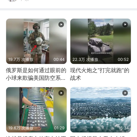
19.7万 次播放
00:44
22.3万 次播放
00:52
俄罗斯是如何通过眼前的
现代火炮之“打完就跑”的
小球来欺骗美国防空系统
战术
的
19.6万 次播放
01:29
16:34