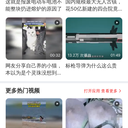
这就是报废电动车电池不
国内规模最大无人古镇，
能整块扔进熔炉的原因了
花50亿新建的四合院竟
没人住，发生了啥
00:32
13.2万 次播放
01:49
网友分享自己养的小猫，
标枪导弹为什么这么贵
本以为是个灵珠没想到是
魔丸
更多热门视频
打开应用 查看更多