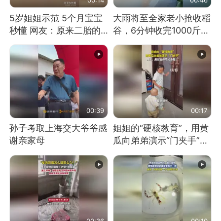
5岁姐姐示范 5个月宝宝
大雨将至全家老小抢收稻
秒懂 网友：原来二胎的
谷，6分钟收完1000斤，
快乐长这样
没有一个人掉链子
00:39
00:17
孙子考取上海交大爷爷感
姐姐的“硬核教育”，用黄
谢亲家母
瓜向弟弟演示“门夹手”，
网友：果然言传不如身
教！
00:36
00:10