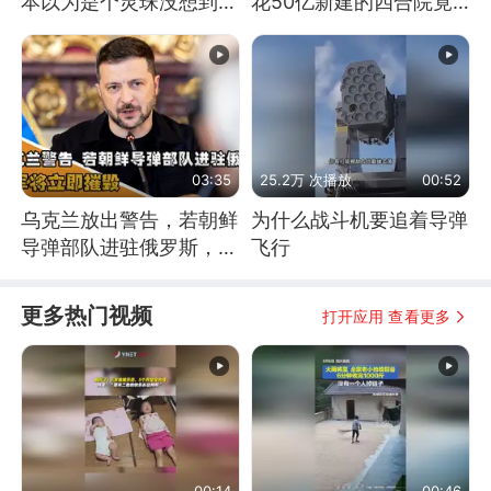
本以为是个灵珠没想到是
花50亿新建的四合院竟
魔丸
没人住，发生了啥
03:35
25.2万 次播放
00:52
乌克兰放出警告，若朝鲜
为什么战斗机要追着导弹
导弹部队进驻俄罗斯，乌
飞行
军将立即摧毁
更多热门视频
打开应用 查看更多
00:14
00:46