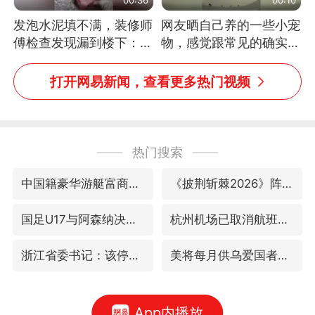
发泡水泥填不满，装修师
网友晒自己养的一些小宠
傅检查发现漏到楼下：出
物，感觉跟常见的确实有
风口未延伸到外墙
些不一样
打开网易新闻，查看更多热门视频
热门搜索
中国籍豪华游艇富商之子在泰国被杀
《披荆斩棘2026》阵容官宣
国足U17与阿森纳决赛取消 并列冠军
杭州机场已取消航班388架次
浙江省委书记：该停下的坚决停下来
美将每月供乌爱国者拦截导弹
App内播放