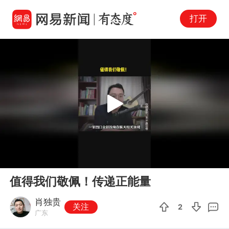
打开
Play
00:00
00:39
En
值得我们敬佩！传递正能量
fu
肖独贵
关注
2
广东