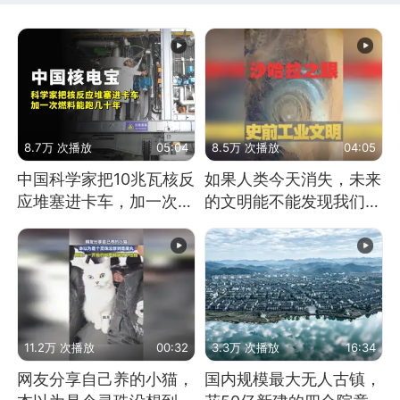
8.7万 次播放
05:04
8.5万 次播放
04:05
中国科学家把10兆瓦核反
如果人类今天消失，未来
应堆塞进卡车，加一次燃
的文明能不能发现我们存
料能跑几十年
在过？
11.2万 次播放
00:32
3.3万 次播放
16:34
网友分享自己养的小猫，
国内规模最大无人古镇，