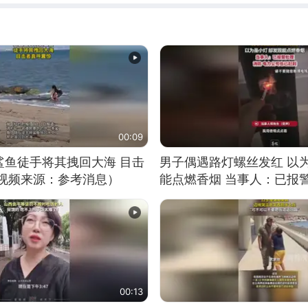
00:09
鲨鱼徒手将其拽回大海 目击
男子偶遇路灯螺丝发红 以
（视频来源：参考消息）
能点燃香烟 当事人：已报
00:13