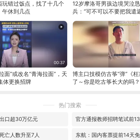
西玩错过饭点，找了十几个
12岁摩洛哥男孩边境哭泣
：午休到几点
兵：“可不可以不要把我遣返
00:37
拉面”或改名“青海拉面”，天
博主口技模仿古筝“弹”《枉
集体更换招牌
了～你是吃古筝长大的吗？
位考级不带古筝的选手。”
日电讯）
热门搜索
出口超30万亿元
官方通报教师招聘笔试前1
死亡人数升至7人
东航：国内客票提前14天