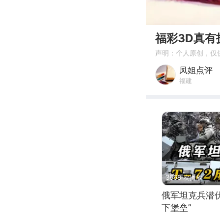
00:00
福彩3D真
声明：个人原创，仅
凤姐点评
福建
3668 次播放
俄军坦克兵潜伏
下堡垒”