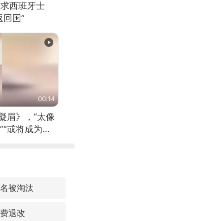
恳求西班牙士
回国”
00:14
凝眉》，“太像
”“或将成为首
（来源：新华每
3名被淘汰
免费退改