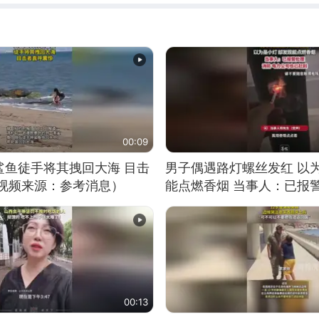
00:09
鲨鱼徒手将其拽回大海 目击
男子偶遇路灯螺丝发红 以
（视频来源：参考消息）
能点燃香烟 当事人：已报
00:13