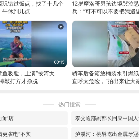
西玩错过饭点，找了十几个
12岁摩洛哥男孩边境哭泣
：午休到几点
兵：“可不可以不要把我遣返
00:15
章鱼吸脸，上演“拔河大
轿车后备箱放桶装水引燃纸
铁棒敲打方才挣脱
直呼太危险，“拍出来让大
险”
热门搜索
面”店
泰交通部副部长回应中国人
着更省电”不实
泸溪河：桃酥吃出金属牙冠