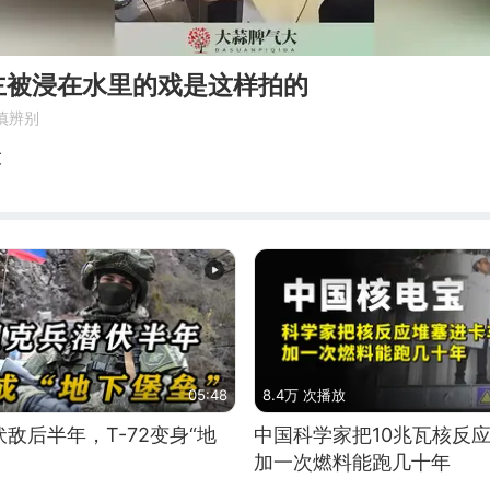
被浸在水里的戏是这样拍的 ​​​
慎辨别
大
05:48
8.4万 次播放
敌后半年，T-72变身“地
中国科学家把10兆瓦核反
加一次燃料能跑几十年