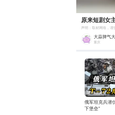
00:00
原来短剧女主
声明：取材网络，谨
大蒜脾气
重庆
3649 次播放
俄军坦克兵潜伏
下堡垒”