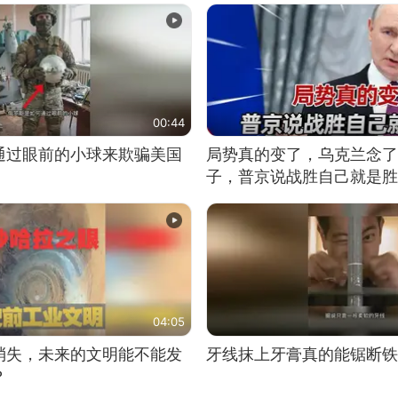
00:44
通过眼前的小球来欺骗美国
局势真的变了，乌克兰念了
子，普京说战胜自己就是胜
04:05
消失，未来的文明能不能发
牙线抹上牙膏真的能锯断铁
？