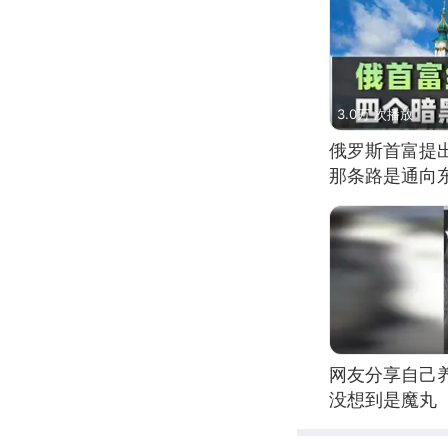
3.0万 次播放
俄罗斯首富提
那条路是通向
网友分享自己
没想到是魔丸