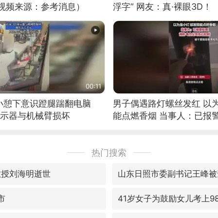
（视频来源：参考消息）
浮字” 网友：真·裸眼3D！
00:11
小憩下意识蹬腿踹翻电脑
男子偶遇路灯螺丝发红 以
显示器与机械臂损坏
能点燃香烟 当事人：已报
热门搜索
教授刘海明逝世
山东日照市委副书记王峰被
市
41岁女子为鼓励女儿考上9