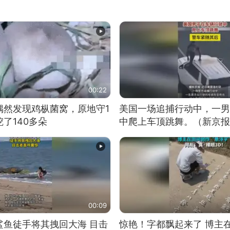
00:22
偶然发现鸡枞菌窝，原地守1
美国一场追捕行动中，一男
了140多朵
中爬上车顶跳舞。（新京报
00:09
鲨鱼徒手将其拽回大海 目击
惊艳！字都飘起来了 博主