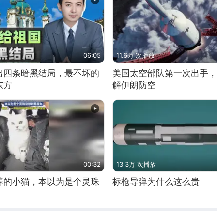
06:05
11.6万 次播放
出四条暗黑结局，最不坏的
美国太空部队第一次出手，
东方
解伊朗防空
00:32
13.3万 次播放
养的小猫，本以为是个灵珠
标枪导弹为什么这么贵