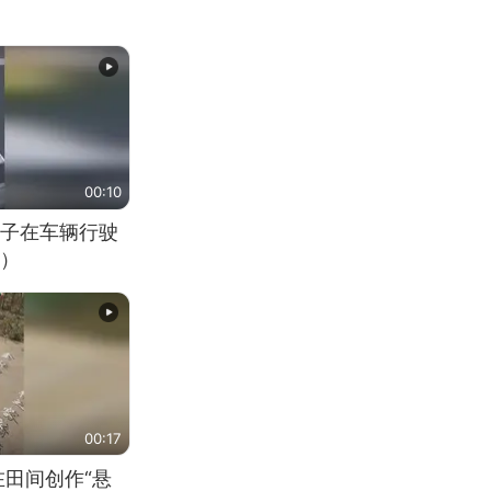
00:10
子在车辆行驶
）
00:17
在田间创作“悬