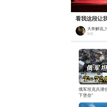
00:00
看我这段让
大奔解说_1
陕西
3636 次播放
俄军坦克兵潜伏
下堡垒”