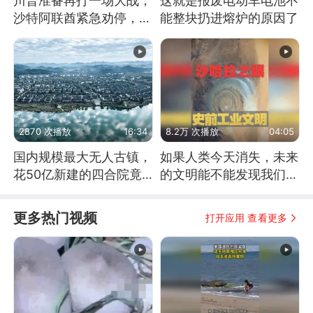
川普准备再打一场大战，
这就是报废电动车电池不
沙特阿联酋紧急劝停，美
能整块扔进熔炉的原因了
伊开启新一轮谈判
2870 次播放
16:34
8.2万 次播放
04:05
国内规模最大无人古镇，
如果人类今天消失，未来
花50亿新建的四合院竟
的文明能不能发现我们存
没人住，发生了啥
在过？
更多热门视频
打开应用 查看更多