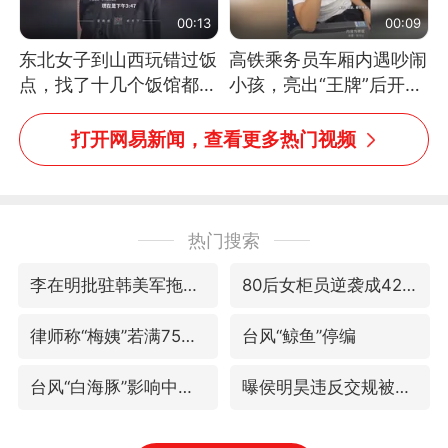
00:13
00:09
东北女子到山西玩错过饭
高铁乘务员车厢内遇吵闹
点，找了十几个饭馆都没
小孩，亮出“王牌”后开启
开门：午休到几点
一键静音
打开网易新闻，查看更多热门视频
热门搜索
李在明批驻韩美军拖延归还用地说明啥
80后女柜员逆袭成4200亿银行副行长
律师称“梅姨”若满75岁或不适用死刑
台风“鲸鱼”停编
台风“白海豚”影响中国已成定局
曝侯明昊违反交规被约谈