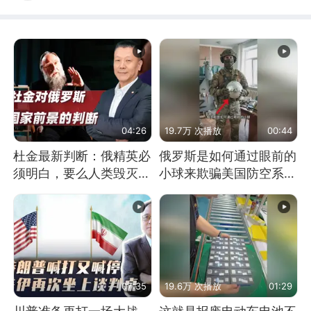
04:26
19.7万 次播放
00:44
杜金最新判断：俄精英必
俄罗斯是如何通过眼前的
须明白，要么人类毁灭，
小球来欺骗美国防空系统
要么俄毁灭
的
07:35
19.6万 次播放
01:29