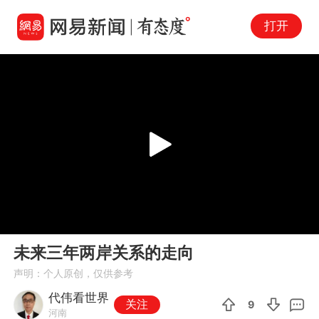
打开
Play
00:00
05:06
En
未来三年两岸关系的走向
fu
声明：个人原创，仅供参考
代伟看世界
关注
9
河南