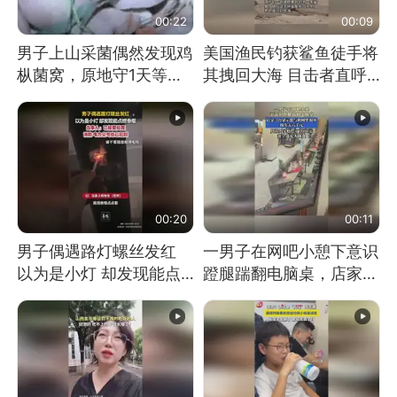
00:22
00:09
男子上山采菌偶然发现鸡
美国渔民钓获鲨鱼徒手将
枞菌窝，原地守1天等它
其拽回大海 目击者直呼
长大：挖了140多朵
震惊 （视频来源：参考
消息）
00:20
00:11
男子偶遇路灯螺丝发红
一男子在网吧小憩下意识
以为是小灯 却发现能点
蹬腿踹翻电脑桌，店家3
燃香烟 当事人：已报警
台显示器与机械臂损坏
处理