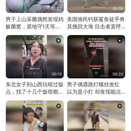
00:22
00:09
男子上山采菌偶然发现鸡
美国渔民钓获鲨鱼徒手将
枞菌窝，原地守1天等它
其拽回大海 目击者直呼
长大：挖了140多朵
震惊 （视频来源：参考
消息）
00:13
00:20
东北女子到山西玩错过饭
男子偶遇路灯螺丝发红
点，找了十几个饭馆都没
以为是小灯 却发现能点
开门：午休到几点
燃香烟 当事人：已报警
处理