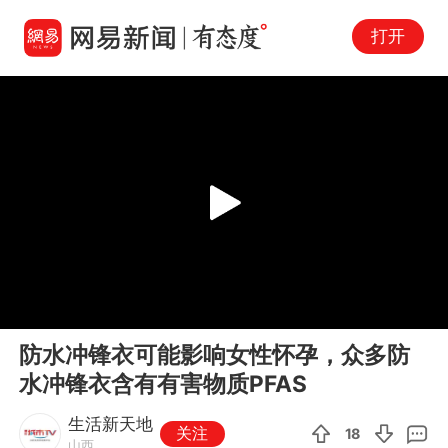
打开
Play
00:00
00:08
En
防水冲锋衣可能影响女性怀孕，众多防
fu
水冲锋衣含有有害物质PFAS
生活新天地
关注
18
山西