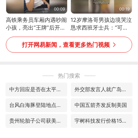
00:09
00:19
高铁乘务员车厢内遇吵闹
12岁摩洛哥男孩边境哭泣
小孩，亮出“王牌”后开启
恳求西班牙士兵：“可不
一键静音
可以不要把我遣返回国”
打开网易新闻，查看更多热门视频
热门搜索
中方回应是否在太平洋海底开采稀土
外交部发言人就广岛核爆81周年等答记者问
台风白海豚登陆地点更新
中国五箭齐发反制美国
贵州轮胎子公司获美国退税8136万
宇树科技发行价格150.80元/股