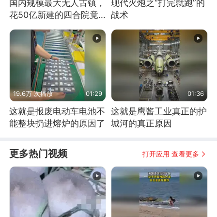
国内规模最大无人古镇，
现代火炮之“打完就跑”的
花50亿新建的四合院竟
战术
没人住，发生了啥
19.6万 次播放
01:29
01:36
这就是报废电动车电池不
这就是鹰酱工业真正的护
能整块扔进熔炉的原因了
城河的真正原因
更多热门视频
打开应用 查看更多