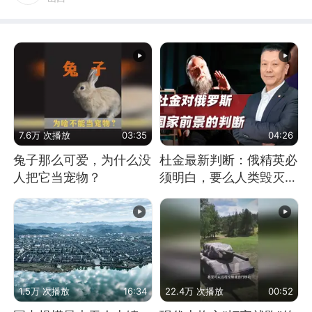
7.6万 次播放
03:35
04:26
兔子那么可爱，为什么没
杜金最新判断：俄精英必
人把它当宠物？
须明白，要么人类毁灭，
要么俄毁灭
1.5万 次播放
16:34
22.4万 次播放
00:52