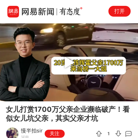
打开
Play
00:00
02:46
En
女儿打赏1700万父亲企业濒临破产！看
fu
似女儿坑父亲，其实父亲才坑
慢半拍sir
关注
1
河南