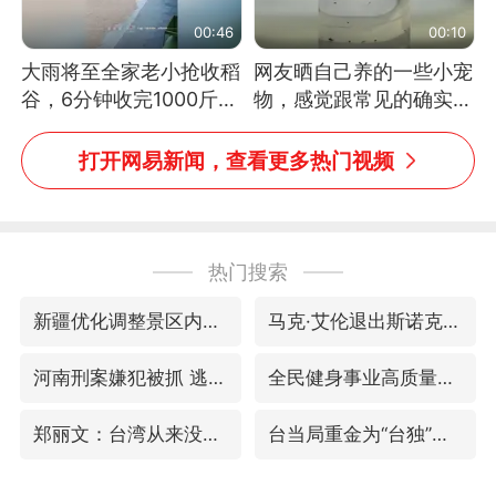
00:46
00:10
大雨将至全家老小抢收稻
网友晒自己养的一些小宠
谷，6分钟收完1000斤，
物，感觉跟常见的确实有
没有一个人掉链子
些不一样
打开网易新闻，查看更多热门视频
热门搜索
新疆优化调整景区内自驾服务费
马克·艾伦退出斯诺克中国公开赛
河南刑案嫌犯被抓 逃窜时伤害多人
全民健身事业高质量发展
郑丽文：台湾从来没有“独立”过
台当局重金为“台独”织“皇帝新衣”