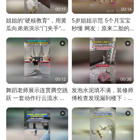
00:17
00:14
姐姐的“硬核教育”，用黄
5岁姐姐示范 5个月宝宝
瓜向弟弟演示“门夹手”，
秒懂 网友：原来二胎的
网友：果然言传不如身
快乐长这样
教！
00:12
00:36
舞蹈老师展示连贯腾空跳
发泡水泥填不满，装修师
跃 一套动作行云流水 节
傅检查发现漏到楼下：出
奏感拉满 网友：怎么做
风口未延伸到外墙
到又舞又武的？