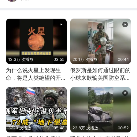
12.3万 次播放
03:55
20.1万 次播放
00:44
为什么说火星上发现生
俄罗斯是如何通过眼前的
命，将是人类绝望的开
小球来欺骗美国防空系统
始？
的
3720 次播放
05:48
22.8万 次播放
00:52