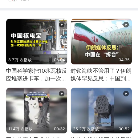
8.7万 次播放
05:04
04:35
中国科学家把10兆瓦核反
封锁海峡不管用了？伊朗
应堆塞进卡车，加一次燃
媒体罕见反思：中国到底
料能跑几十年
是不是在"拆台"
11.4万 次播放
00:32
25.2万 次播放
00:52