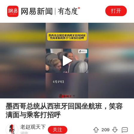
打开
Play
00:00
01:07
En
墨西哥总统从西班牙回国坐航班，笑容
fu
满面与乘客打招呼
老赵观天下
关注
209
湖南