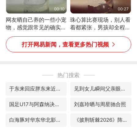
00:10
00:27
网友晒自己养的一些小宠
珠心算比赛现场，别人看
物，感觉跟常见的确实有
着都紧张，男孩却全程气
些不一样
定神闲、从容作答，最终
拿下冠军。网友：这淡定
打开网易新闻，查看更多热门视频
的样子，一看就是有实
力！（人民日报）
热门搜索
于东来回应胖东来近25年老店年底关闭
见到女儿瞬间父亲眼里有了光
国足U17与阿森纳决赛取消 并列冠军
刘嘉玲晒与周星驰合照
白海豚对华东华北影响会大于巴威
《披荆斩棘2026》阵容官宣