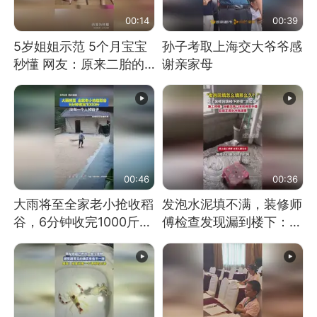
00:14
00:39
5岁姐姐示范 5个月宝宝
孙子考取上海交大爷爷感
秒懂 网友：原来二胎的
谢亲家母
快乐长这样
00:46
00:36
大雨将至全家老小抢收稻
发泡水泥填不满，装修师
谷，6分钟收完1000斤，
傅检查发现漏到楼下：出
没有一个人掉链子
风口未延伸到外墙