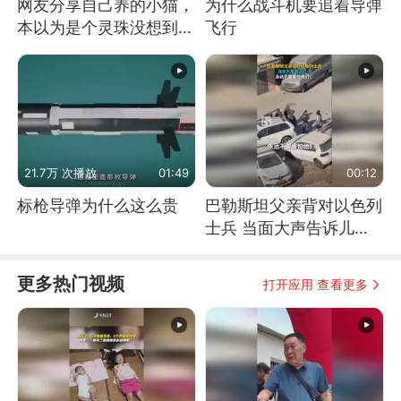
网友分享自己养的小猫，
为什么战斗机要追着导弹
本以为是个灵珠没想到是
飞行
魔丸
21.7万 次播放
01:49
00:12
标枪导弹为什么这么贵
巴勒斯坦父亲背对以色列
士兵 当面大声告诉儿
子：永远不要害怕他们！
更多热门视频
打开应用 查看更多