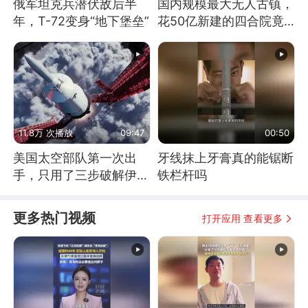
俄军坦克兵潜伏敌后半
国内规模最大无人古镇，
年，T-72变身“地下堡垒”
花50亿新建的四合院竟
没人住，发生了啥
11.8万 次播放
09:47
00:50
美国太空部队第一次出
牙线抹上牙膏真的能锯断
手，只用了三步破解伊朗
铁栏杆吗
防空
更多热门视频
打开应用 查看更多