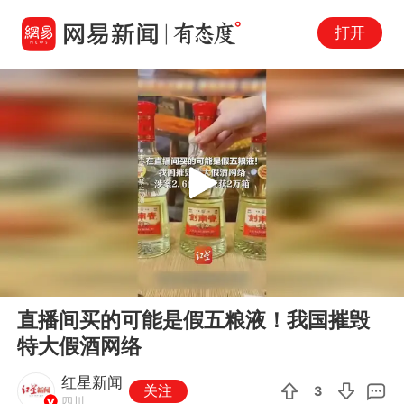
打开
Play
00:00
00:37
En
直播间买的可能是假五粮液！我国摧毁
fu
特大假酒网络
红星新闻
关注
3
四川