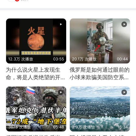
12.3万 次播放
03:55
20.1万 次播放
00:44
为什么说火星上发现生
俄罗斯是如何通过眼前的
命，将是人类绝望的开
小球来欺骗美国防空系统
始？
的
3675 次播放
05:48
2.9万 次播放
16:34