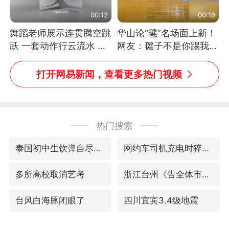
00:12
00:16
舞蹈老师展示连贯腾空跳
华山论“毽”名场面上新！
跃 一套动作行云流水 节
网友：毽子不是你踢我
奏感拉满 网友：怎么做
捡，我踢你捡吗
到又舞又武的？
打开网易新闻，查看更多热门视频
热门搜索
泰国初中生饮弹自尽前开了26枪
网约车司机充电时猝死保险拒赔
多所高校取消艺考
浙江台州《告全体市民书》
台风白海豚闭眼了
四川宜宾3.4级地震