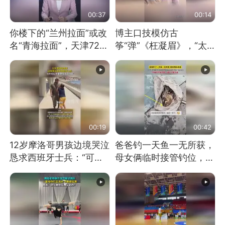
00:37
00:14
你楼下的“兰州拉面”或改
博主口技模仿古
名“青海拉面”，天津72家
筝“弹”《枉凝眉》，“太
面馆已集体更换招牌
像了～你是吃古筝长大的
吗？”“或将成为首位考级
不带古筝的选手。”（来
源：新华每日电讯）
00:19
00:42
12岁摩洛哥男孩边境哭泣
爸爸钓一天鱼一无所获，
恳求西班牙士兵：“可不
母女俩临时接管钓位，用
可以不要把我遣返回国”
玩具鱼竿钓上大鱼