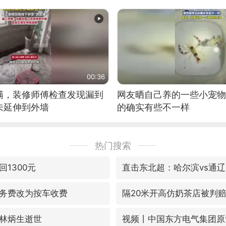
00:36
满，装修师傅检查发现漏到
网友晒自己养的一些小宠物
未延伸到外墙
的确实有些不一样
热门搜索
1300元
直击东北超：哈尔滨vs通辽
务费改为按车收费
隔20米开高仿奶茶店被判赔
林炳生逝世