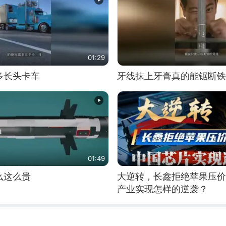
01:29
多长头卡车
牙线抹上牙膏真的能锯断铁
01:49
么这么贵
大逆转，长鑫拒绝苹果压价
产业实现怎样的逆袭？