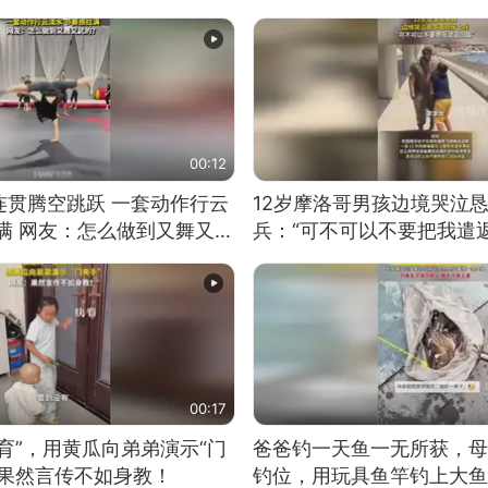
00:12
连贯腾空跳跃 一套动作行云
12岁摩洛哥男孩边境哭泣
满 网友：怎么做到又舞又武
兵：“可不可以不要把我遣返
00:17
育”，用黄瓜向弟弟演示“门
爸爸钓一天鱼一无所获，母
：果然言传不如身教！
钓位，用玩具鱼竿钓上大鱼