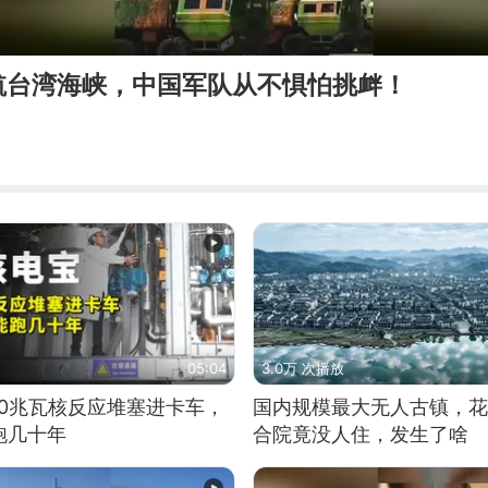
航台湾海峡，中国军队从不惧怕挑衅！
05:04
3.0万 次播放
10兆瓦核反应堆塞进卡车，
国内规模最大无人古镇，花
跑几十年
合院竟没人住，发生了啥