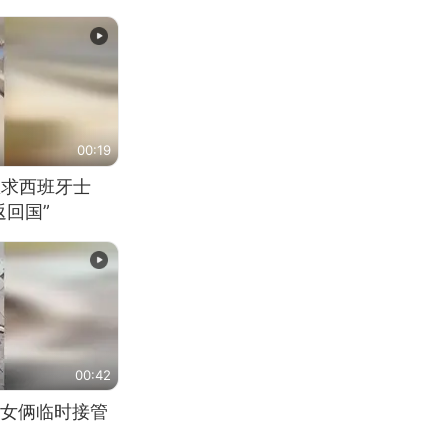
00:19
恳求西班牙士
回国”
00:42
女俩临时接管