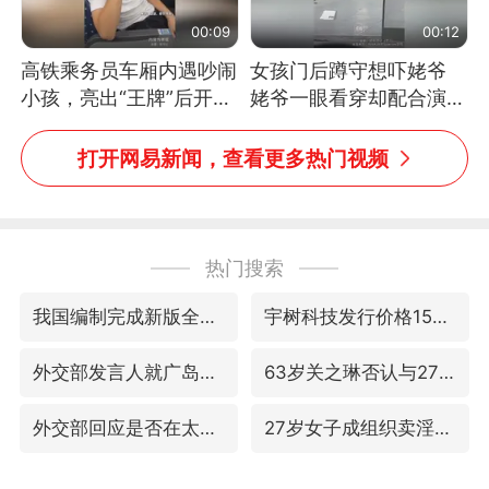
00:09
00:12
高铁乘务员车厢内遇吵闹
女孩门后蹲守想吓姥爷
小孩，亮出“王牌”后开启
姥爷一眼看穿却配合演出
一键静音
网友：姥爷的演技我打满
分
打开网易新闻，查看更多热门视频
热门搜索
我国编制完成新版全月地质图
宇树科技发行价格150.80元/股
外交部发言人就广岛核爆81周年等答记者问
63岁关之琳否认与27岁模特恋情
外交部回应是否在太平洋海底开采稀土
27岁女子成组织卖淫集团主犯被通缉