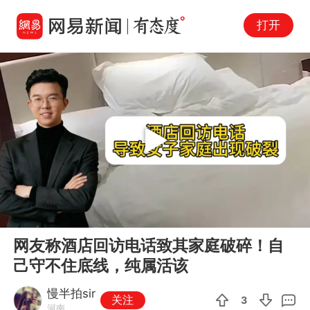
打开
Play
00:00
01:33
En
网友称酒店回访电话致其家庭破碎！自
fu
己守不住底线，纯属活该
慢半拍sir
关注
3
河南