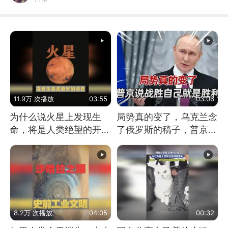
11.9万 次播放
03:55
03:06
为什么说火星上发现生
局势真的变了，乌克兰念
命，将是人类绝望的开
了俄罗斯的稿子，普京说
始？
战胜自己就是胜利
8.2万 次播放
04:05
00:32