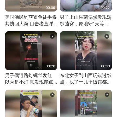
00:09
00:22
美国渔民钓获鲨鱼徒手将
男子上山采菌偶然发现鸡
其拽回大海 目击者直呼
枞菌窝，原地守1天等它
震惊 （视频来源：参考
长大：挖了140多朵
消息）
00:20
00:13
男子偶遇路灯螺丝发红
东北女子到山西玩错过饭
以为是小灯 却发现能点
点，找了十几个饭馆都没
燃香烟 当事人：已报警
开门：午休到几点
处理