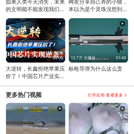
如果人类今天消失，未来
网友分享自己养的小猫，
的文明能不能发现我们存
本以为是个灵珠没想到是
在过？
魔丸
04:09
13.7万 次播放
01:49
大逆转，长鑫拒绝苹果压
标枪导弹为什么这么贵
价了！中国芯片产业实现
怎样的逆袭？
更多热门视频
打开应用 查看更多