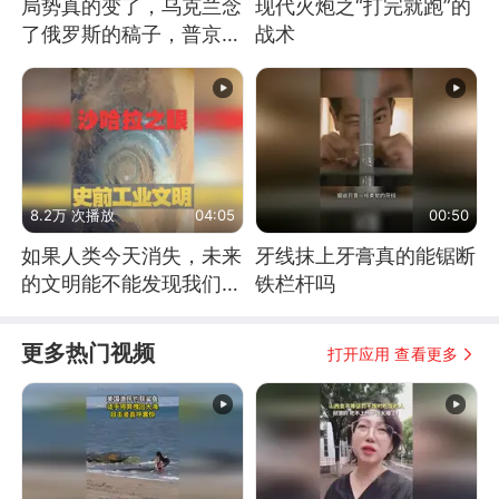
局势真的变了，乌克兰念
现代火炮之“打完就跑”的
了俄罗斯的稿子，普京说
战术
战胜自己就是胜利
8.2万 次播放
04:05
00:50
如果人类今天消失，未来
牙线抹上牙膏真的能锯断
的文明能不能发现我们存
铁栏杆吗
在过？
更多热门视频
打开应用 查看更多