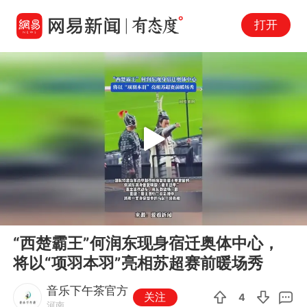
打开
Play
00:00
00:16
En
“西楚霸王”何润东现身宿迁奥体中心，
fu
将以“项羽本羽”亮相苏超赛前暖场秀
音乐下午茶官方
关注
4
河南