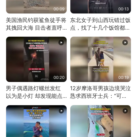
00:09
00:13
美国渔民钓获鲨鱼徒手将
东北女子到山西玩错过饭
其拽回大海 目击者直呼
点，找了十几个饭馆都没
震惊 （视频来源：参考
开门：午休到几点
消息）
00:20
00:19
男子偶遇路灯螺丝发红
12岁摩洛哥男孩边境哭泣
以为是小灯 却发现能点
恳求西班牙士兵：“可不
燃香烟 当事人：已报警
可以不要把我遣返回国”
处理