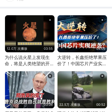
12.0万 次播放
03:55
04:09
为什么说火星上发现生
大逆转，长鑫拒绝苹果压
命，将是人类绝望的开
价了！中国芯片产业实现
始？
怎样的逆袭？
03:06
22.5万 次播放
00:52