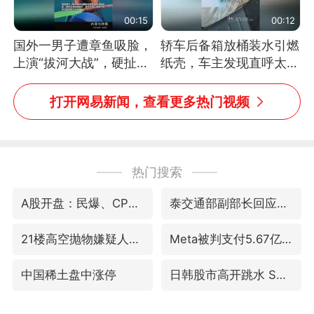
00:15
00:12
国外一男子遭章鱼吸脸，
轿车后备箱放桶装水引燃
上演“拔河大战”，硬扯加
纸壳，车主发现直呼太危
铁棒敲打方才挣脱
险，“拍出来让大家都避
免这个危险”
打开网易新闻，查看更多热门视频
热门搜索
A股开盘：民爆、CPO等概念走强
泰交通部副部长回应中国人遭歧视手势
21楼高空抛物嫌疑人被拘留
Meta被判支付5.67亿美元
中国稀土盘中涨停
日韩股市高开跳水 SK海力士下挫转跌