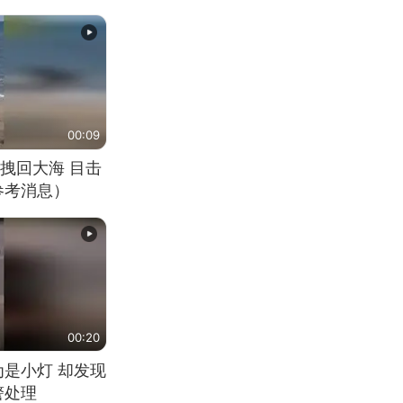
00:09
拽回大海 目击
参考消息）
00:20
为是小灯 却发现
警处理