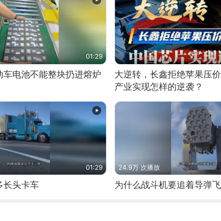
01:29
动车电池不能整块扔进熔炉
大逆转，长鑫拒绝苹果压价
产业实现怎样的逆袭？
01:29
24.9万 次播放
多长头卡车
为什么战斗机要追着导弹飞