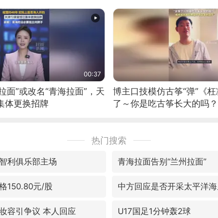
00:37
拉面”或改名“青海拉面”，天
博主口技模仿古筝“弹”《枉
集体更换招牌
了～你是吃古筝长大的吗？
位考级不带古筝的选手。”
日电讯）
热门搜索
智利俱乐部主场
青海拉面告别“兰州拉面”
150.80元/股
中方回应是否开采太平洋海
妆容引争议 本人回应
U17国足1分钟轰2球