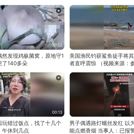
00:22
偶然发现鸡枞菌窝，原地守1
美国渔民钓获鲨鱼徒手将其
了140多朵
者直呼震惊 （视频来源：
00:13
西玩错过饭点，找了十几个
男子偶遇路灯螺丝发红 以
：午休到几点
能点燃香烟 当事人：已报