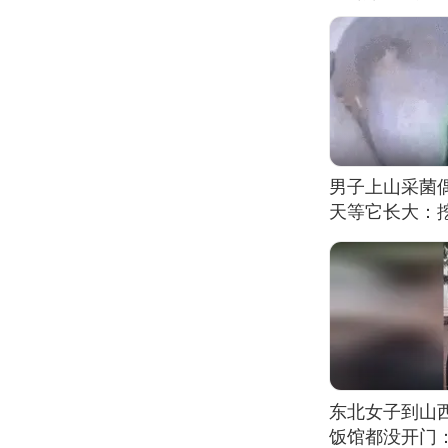
男子上山采菌
天等它长大：挖
东北女子到山
饭馆都没开门