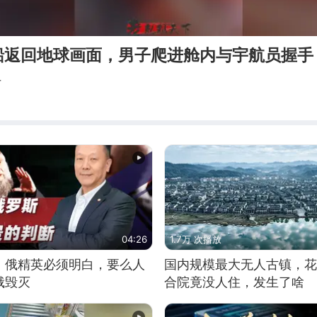
船返回地球画面，男子爬进舱内与宇航员握手
下
04:26
1.7万 次播放
：俄精英必须明白，要么人
国内规模最大无人古镇，花
俄毁灭
合院竟没人住，发生了啥