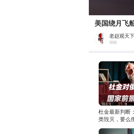
00:00
美国绕月飞
老赵观天
湖南
杜金最新判断
类毁灭，要么