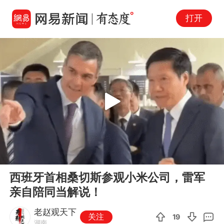
打开
Play
00:00
00:27
En
西班牙首相桑切斯参观小米公司，雷军
fu
亲自陪同当解说！
老赵观天下
关注
19
湖南