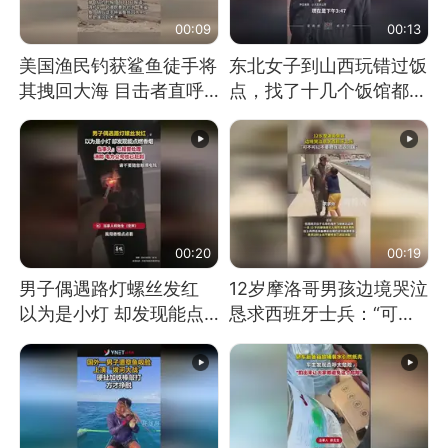
00:09
00:13
美国渔民钓获鲨鱼徒手将
东北女子到山西玩错过饭
其拽回大海 目击者直呼
点，找了十几个饭馆都没
震惊 （视频来源：参考
开门：午休到几点
消息）
00:20
00:19
男子偶遇路灯螺丝发红
12岁摩洛哥男孩边境哭泣
以为是小灯 却发现能点
恳求西班牙士兵：“可不
燃香烟 当事人：已报警
可以不要把我遣返回国”
处理