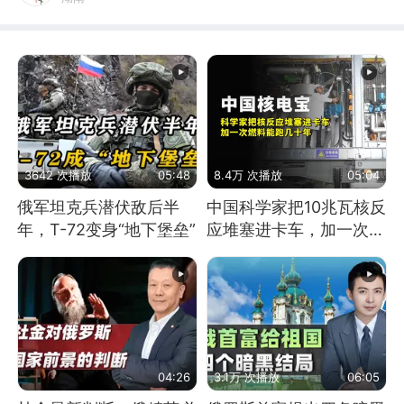
3642 次播放
05:48
8.4万 次播放
05:04
俄军坦克兵潜伏敌后半
中国科学家把10兆瓦核反
年，T-72变身“地下堡垒”
应堆塞进卡车，加一次燃
料能跑几十年
04:26
3.1万 次播放
06:05