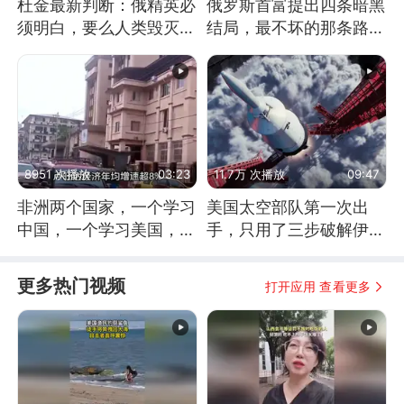
杜金最新判断：俄精英必
俄罗斯首富提出四条暗黑
须明白，要么人类毁灭，
结局，最不坏的那条路是
要么俄毁灭
通向东方
8951 次播放
03:23
11.7万 次播放
09:47
非洲两个国家，一个学习
美国太空部队第一次出
中国，一个学习美国，结
手，只用了三步破解伊朗
果怎么样了？
防空
更多热门视频
打开应用 查看更多