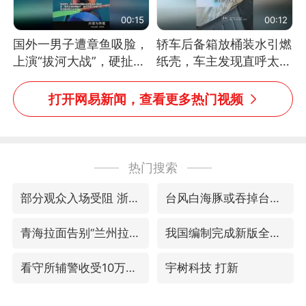
00:15
00:12
国外一男子遭章鱼吸脸，
轿车后备箱放桶装水引燃
上演“拔河大战”，硬扯加
纸壳，车主发现直呼太危
铁棒敲打方才挣脱
险，“拍出来让大家都避
免这个危险”
打开网易新闻，查看更多热门视频
热门搜索
部分观众入场受阻 浙江省博物馆致歉
台风白海豚或吞掉台风鲸鱼
青海拉面告别“兰州拉面”
我国编制完成新版全月地质图
看守所辅警收受10万获刑1年
宇树科技 打新