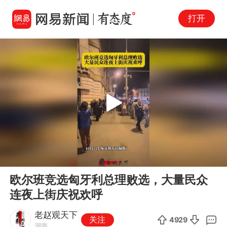
打开
Play
00:00
00:33
En
欧尔班竞选匈牙利总理败选，大量民众
fu
连夜上街庆祝欢呼
老赵观天下
关注
4929
湖南