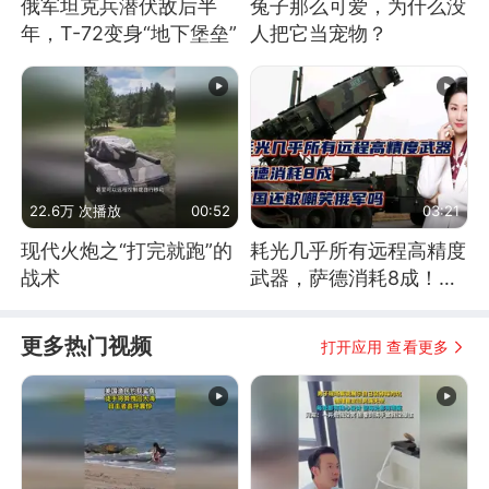
俄军坦克兵潜伏敌后半
兔子那么可爱，为什么没
年，T-72变身“地下堡垒”
人把它当宠物？
22.6万 次播放
00:52
03:21
现代火炮之“打完就跑”的
耗光几乎所有远程高精度
战术
武器，萨德消耗8成！美
国还敢嘲笑俄军吗
更多热门视频
打开应用 查看更多