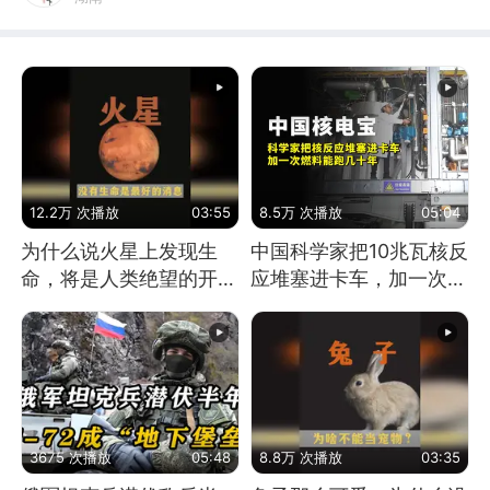
12.2万 次播放
03:55
8.5万 次播放
05:04
为什么说火星上发现生
中国科学家把10兆瓦核反
命，将是人类绝望的开
应堆塞进卡车，加一次燃
始？
料能跑几十年
3675 次播放
05:48
8.8万 次播放
03:35