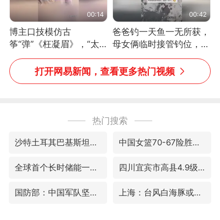
00:14
00:42
博主口技模仿古
爸爸钓一天鱼一无所获，
筝“弹”《枉凝眉》，“太
母女俩临时接管钓位，用
像了～你是吃古筝长大的
玩具鱼竿钓上大鱼
吗？”“或将成为首位考级
打开网易新闻，查看更多热门视频
不带古筝的选手。”（来
源：新华每日电讯）
热门搜索
沙特土耳其巴基斯坦签署共同防务协议
中国女篮70-67险胜尼日利亚女篮
全球首个长时储能一体化产业园量产
四川宜宾市高县4.9级地震致1人死亡
国防部：中国军队坚决反制任何闹海挑衅图谋
上海：台风白海豚或将带来龙卷风