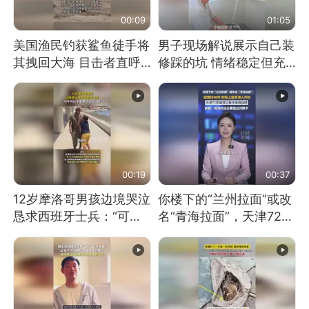
00:09
01:05
美国渔民钓获鲨鱼徒手将
男子现场解说展示自己装
其拽回大海 目击者直呼
修踩的坑 情绪稳定但充
震惊 （视频来源：参考
满无奈 每处都有精心设
消息）
计 但每处都有瑕疵 网
友：一开始我没笑 但看
到洗手盆我没绷住
00:19
00:37
12岁摩洛哥男孩边境哭泣
你楼下的“兰州拉面”或改
恳求西班牙士兵：“可不
名“青海拉面”，天津72家
可以不要把我遣返回国”
面馆已集体更换招牌