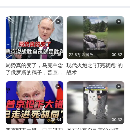
03:06
22.5万 次播放
00:52
局势真的变了，乌克兰念
现代火炮之“打完就跑”的
了俄罗斯的稿子，普京说
战术
战胜自己就是胜利
08:54
00:32