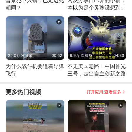
普京犯下大错，已走进死
网友分享自己养的小猫，
胡同？
本以为是个灵珠没想到是
魔丸
25.0万 次播放
00:52
9.9万 次播放
04:33
为什么战斗机要追着导弹
不走美国老路！中国神光
飞行
三号，走出自主创新之路
更多热门视频
打开应用 查看更多