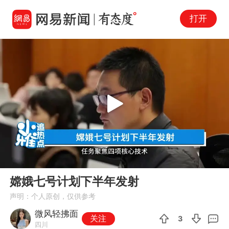
打开
Play
00:00
02:17
En
嫦娥七号计划下半年发射
fu
声明：个人原创，仅供参考
微风轻拂面
关注
3
四川