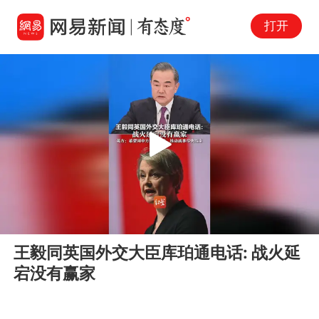
打开
Play
00:00
00:26
En
王毅同英国外交大臣库珀通电话: 战火延
fu
宕没有赢家