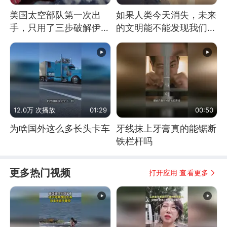
美国太空部队第一次出
如果人类今天消失，未来
手，只用了三步破解伊朗
的文明能不能发现我们存
防空
在过？
12.0万 次播放
01:29
00:50
为啥国外这么多长头卡车
牙线抹上牙膏真的能锯断
铁栏杆吗
更多热门视频
打开应用 查看更多