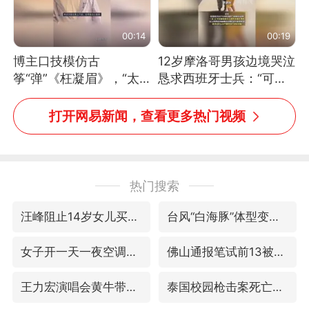
00:14
00:19
博主口技模仿古
12岁摩洛哥男孩边境哭泣
筝“弹”《枉凝眉》，“太
恳求西班牙士兵：“可不
像了～你是吃古筝长大的
可以不要把我遣返回国”
吗？”“或将成为首位考级
打开网易新闻，查看更多热门视频
不带古筝的选手。”（来
源：新华每日电讯）
热门搜索
汪峰阻止14岁女儿买大牌
台风“白海豚”体型变大！环流面积接近13个浙江那么大
女子开一天一夜空调后二氧化碳中毒
佛山通报笔试前13被淘汰后5名进体检
王力宏演唱会黄牛带观众藏匿被查获
泰国校园枪击案死亡人数升至7人