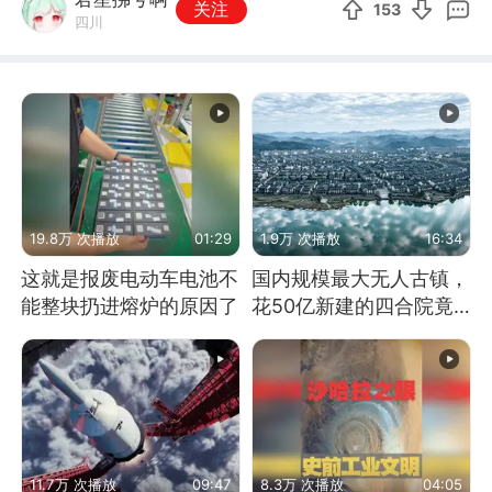
关注
153
四川
19.8万 次播放
01:29
1.9万 次播放
16:34
这就是报废电动车电池不
国内规模最大无人古镇，
能整块扔进熔炉的原因了
花50亿新建的四合院竟
没人住，发生了啥
11.7万 次播放
09:47
8.3万 次播放
04:05