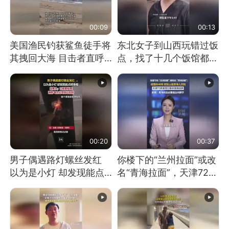
00:09
00:13
美国渔民钓获鲨鱼徒手将
东北女子到山西玩错过饭
其拽回大海 目击者直呼
点，找了十几个饭馆都没
震惊 （视频来源：参考
开门：午休到几点
消息）
00:20
00:37
男子偶遇路灯螺丝发红
你楼下的“兰州拉面”或改
以为是小灯 却发现能点
名“青海拉面”，天津72家
燃香烟 当事人：已报警
面馆已集体更换招牌
处理