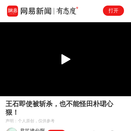
打开
Play
00:00
00:42
En
王石即使被斩杀，也不能怪田朴珺心
fu
狠！
声明：个人原创，仅供参考
君笙拂兮啊