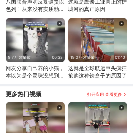
八国联合声明反复谴责以
这就是鹰酱工业真正的护
色列！从来没有实质动
城河的真正原因
作！根源是惧怕美国
9.7万 次播放
00:32
19.0万 次播放
01:40
网友分享自己养的小猫，
这就是全球航运巨头疯狂
本以为是个灵珠没想到是
抢购这种铁盒子的原因了
魔丸
更多热门视频
打开应用 查看更多