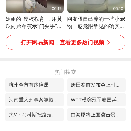
00:17
00:10
姐姐的“硬核教育”，用黄
网友晒自己养的一些小宠
瓜向弟弟演示“门夹手”，
物，感觉跟常见的确实有
网友：果然言传不如身
些不一样
教！
打开网易新闻，查看更多热门视频
热门搜索
杭州全市有序停课
唐田赛前发布会上引用《孙子兵法》
河南重大刑事案嫌疑人落网
WTT横滨冠军赛国乒女单三将晋级四强
大V：马科斯把路走绝了
白海豚将正面袭击贯穿浙江