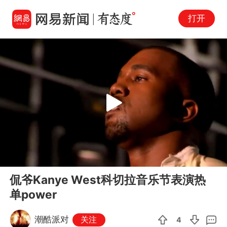
打开
Play
00:00
07:04
En
侃爷Kanye West科切拉音乐节表演热
fu
单power
潮酷派对
关注
4