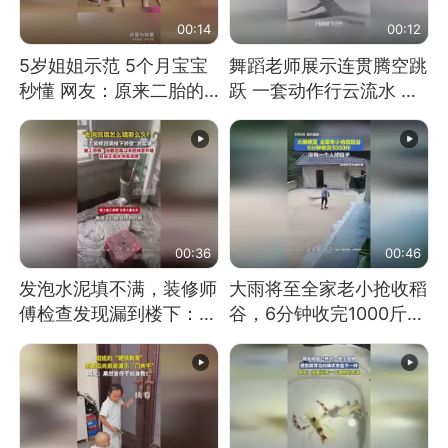
00:14
00:12
5岁姐姐示范 5个月宝宝
舞蹈老师展示连贯腾空跳
秒懂 网友：原来二胎的
跃 一套动作行云流水 节
快乐长这样
奏感拉满 网友：怎么做
到又舞又武的？
00:36
00:46
发泡水泥填不满，装修师
大雨将至全家老小抢收稻
傅检查发现漏到楼下：出
谷，6分钟收完1000斤，
风口未延伸到外墙
没有一个人掉链子