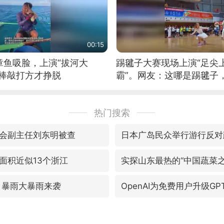
00:15
章鱼吸脸，上演“拔河大
踢毽子大赛现场上演“足尖
铁棒敲打方才挣脱
霸”。网友：这哪是踢毽子
现场！#睡个好觉
热门搜索
会副主任刘东明被查
日本广岛民众举行游行反对
面积近似13个浙江
实探山东最热的“中国蔬菜之
 暴雨大暴雨来袭
OpenAI为免费用户升级GPT-5