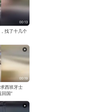
00:13
，找了十几个
00:19
恳求西班牙士
回国”