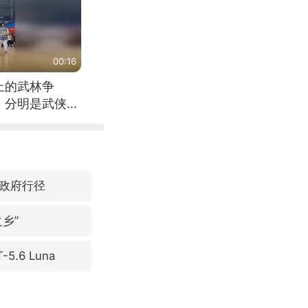
00:16
上的武林争
，分明是武侠片
政府行径
乡”
.6 Luna