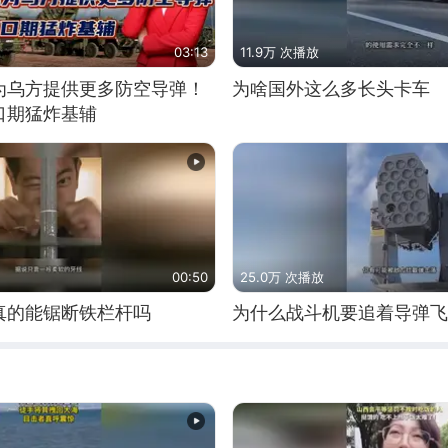
03:13
11.9万 次播放
为乌方提供更多防空导弹！
为啥国外这么多长头卡车
口期猛炸基辅
00:50
25.0万 次播放
真的能锯断铁栏杆吗
为什么战斗机要追着导弹飞