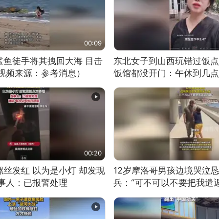
00:09
鲨鱼徒手将其拽回大海 目击
东北女子到山西玩错过饭点
（视频来源：参考消息）
饭馆都没开门：午休到几点
00:20
丝发红 以为是小灯 却发现
12岁摩洛哥男孩边境哭泣
当事人：已报警处理
兵：“可不可以不要把我遣返