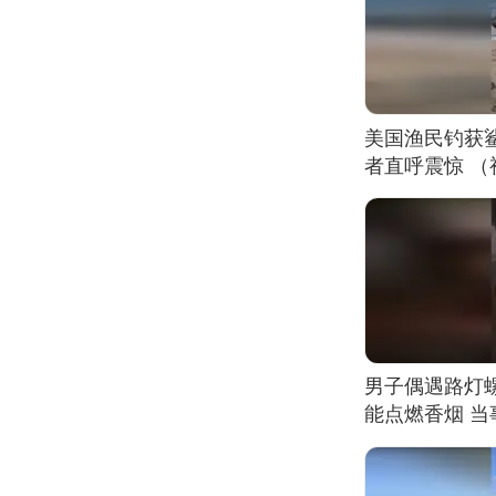
美国渔民钓获
者直呼震惊 
男子偶遇路灯螺
能点燃香烟 