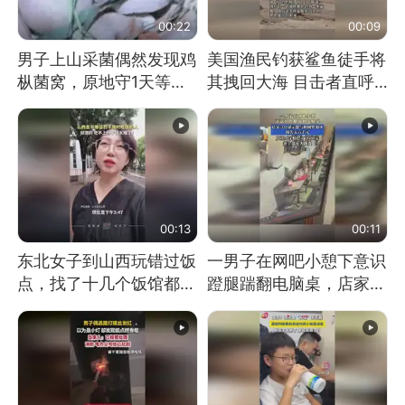
00:22
00:09
男子上山采菌偶然发现鸡
美国渔民钓获鲨鱼徒手将
枞菌窝，原地守1天等它
其拽回大海 目击者直呼
长大：挖了140多朵
震惊 （视频来源：参考
消息）
00:13
00:11
东北女子到山西玩错过饭
一男子在网吧小憩下意识
点，找了十几个饭馆都没
蹬腿踹翻电脑桌，店家3
开门：午休到几点
台显示器与机械臂损坏