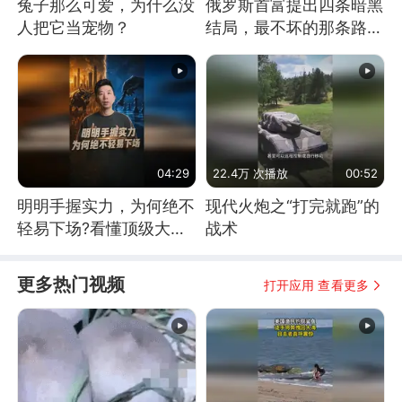
兔子那么可爱，为什么没
俄罗斯首富提出四条暗黑
人把它当宠物？
结局，最不坏的那条路是
通向东方
04:29
22.4万 次播放
00:52
明明手握实力，为何绝不
现代火炮之“打完就跑”的
轻易下场?看懂顶级大国
战术
谋略
更多热门视频
打开应用 查看更多