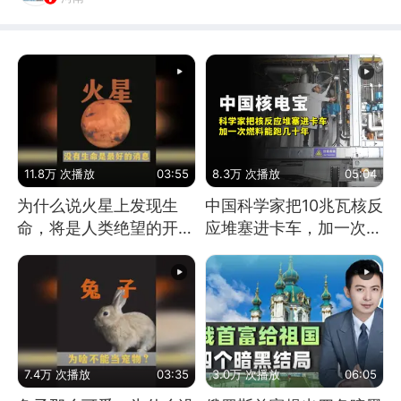
11.8万 次播放
03:55
8.3万 次播放
05:04
为什么说火星上发现生
中国科学家把10兆瓦核反
命，将是人类绝望的开
应堆塞进卡车，加一次燃
始？
料能跑几十年
7.4万 次播放
03:35
3.0万 次播放
06:05