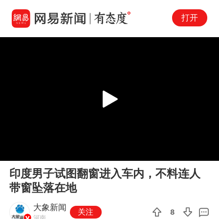
打开
Play
00:00
00:10
En
印度男子试图翻窗进入车内，不料连人
fu
带窗坠落在地
大象新闻
关注
8
河南