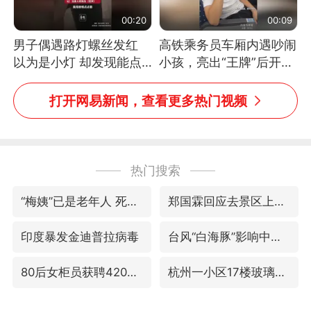
00:20
00:09
男子偶遇路灯螺丝发红
高铁乘务员车厢内遇吵闹
以为是小灯 却发现能点
小孩，亮出“王牌”后开启
燃香烟 当事人：已报警
一键静音
处理
打开网易新闻，查看更多热门视频
热门搜索
“梅姨”已是老年人 死刑或适用受限
郑国霖回应去景区上班被保安拦下
印度暴发金迪普拉病毒
台风“白海豚”影响中国已成定局
80后女柜员获聘4200亿银行副行长
杭州一小区17楼玻璃幕墙爆裂