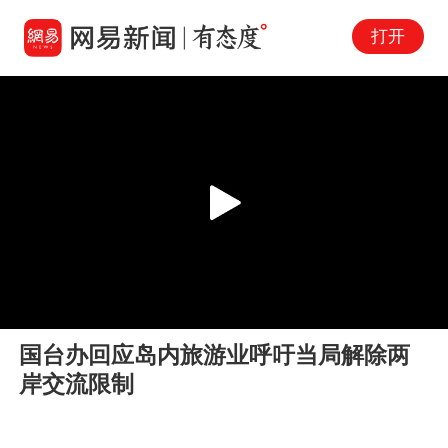
打开
Play
00:00
01:01
En
国台办回应岛内旅游业呼吁当局解除两
fu
岸交流限制