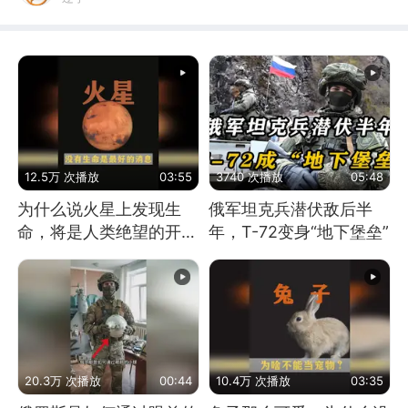
12.5万 次播放
03:55
3740 次播放
05:48
为什么说火星上发现生
俄军坦克兵潜伏敌后半
命，将是人类绝望的开
年，T-72变身“地下堡垒”
始？
20.3万 次播放
00:44
10.4万 次播放
03:35