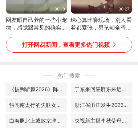
00:10
00:27
网友晒自己养的一些小宠
珠心算比赛现场，别人看
物，感觉跟常见的确实有
着都紧张，男孩却全程气
些不一样
定神闲、从容作答，最终
拿下冠军。网友：这淡定
打开网易新闻，查看更多热门视频
的样子，一看就是有实
力！（人民日报）
热门搜索
《披荆斩棘2026》阵容官宣
于东来回应胖东来近25年老店年底关闭
独闯南太行的失联女生最后轨迹已确认
浙江省甬江发生2026年第1号洪水
白海豚北上或致京津冀暴雨
央视新主播李秋莹母校发文祝贺