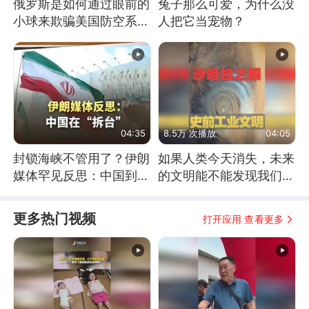
俄罗斯是如何通过眼前的
兔子那么可爱，为什么没
小球来欺骗美国防空系统
人把它当宠物？
的
04:35
8.5万 次播放
04:05
封锁海峡不管用了？伊朗
如果人类今天消失，未来
媒体罕见反思：中国到底
的文明能不能发现我们存
是不是在"拆台"
在过？
更多热门视频
打开应用 查看更多