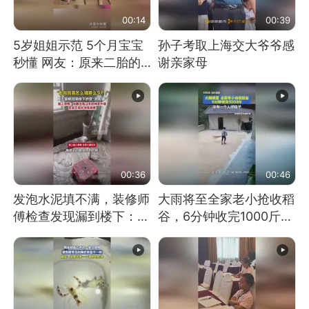
00:14
00:39
5岁姐姐示范 5个月宝宝
孙子考取上海交大爷爷感
秒懂 网友：原来二胎的
谢亲家母
快乐长这样
00:36
00:46
发泡水泥填不满，装修师
大雨将至全家老小抢收稻
傅检查发现漏到楼下：出
谷，6分钟收完1000斤，
风口未延伸到外墙
没有一个人掉链子