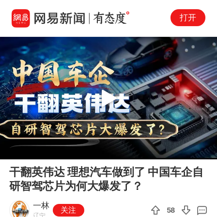
打开
Play
00:00
03:58
En
干翻英伟达 理想汽车做到了 中国车企自
fu
研智驾芯片为何大爆发了？
一林
关注
58
辽宁