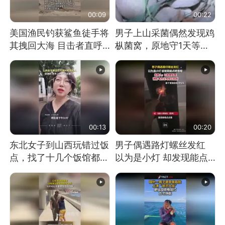
00:09
00:22
美国渔民钓获鲨鱼徒手将
男子上山采菌偶然发现鸡
其拽回大海 目击者直呼
枞菌窝，原地守1天等它
震惊 （视频来源：参考
长大：挖了140多朵
消息）
00:13
00:20
东北女子到山西玩错过饭
男子偶遇路灯螺丝发红
点，找了十几个饭馆都没
以为是小灯 却发现能点
开门：午休到几点
燃香烟 当事人：已报警
处理