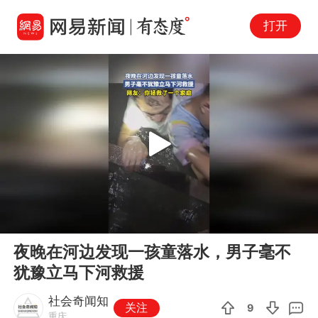
打开
Play
00:00
00:11
En
夜晚在河边发现一孩童落水，男子毫不
fu
犹豫立马下河救援
社会奇闻知
关注
9
重庆