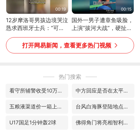
00:19
00:15
12岁摩洛哥男孩边境哭泣
国外一男子遭章鱼吸脸，
恳求西班牙士兵：“可不
上演“拔河大战”，硬扯加
可以不要把我遣返回国”
铁棒敲打方才挣脱
打开网易新闻，查看更多热门视频
热门搜索
看守所辅警收受10万获刑1年
中方回应是否在太平洋海底开采稀土
五粮液渠道价一箱上涨近百元
台风白海豚登陆地点更新
U17国足1分钟轰2球
佛得角门将亮相智利俱乐部主场