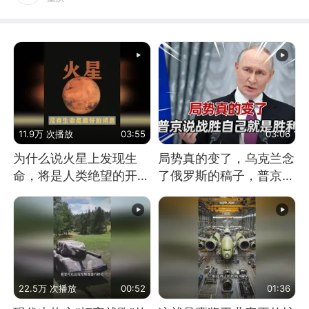
11.9万 次播放
03:55
03:06
为什么说火星上发现生
局势真的变了，乌克兰念
命，将是人类绝望的开
了俄罗斯的稿子，普京说
始？
战胜自己就是胜利
22.5万 次播放
00:52
01:36