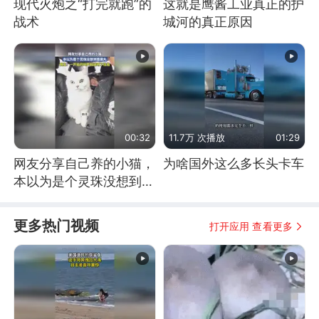
现代火炮之“打完就跑”的
这就是鹰酱工业真正的护
战术
城河的真正原因
00:32
11.7万 次播放
01:29
网友分享自己养的小猫，
为啥国外这么多长头卡车
本以为是个灵珠没想到是
魔丸
更多热门视频
打开应用 查看更多