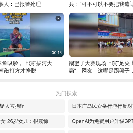
当事人：已报警处理
兵：“可不可以不要把我遣返
00:15
章鱼吸脸，上演“拔河大
踢毽子大赛现场上演“足尖
铁棒敲打方才挣脱
霸”。网友：这哪是踢毽子
现场！#睡个好觉
热门搜索
嫌疑人被拘留
日本广岛民众举行游行反对
女 26岁女儿：很震惊
OpenAI为免费用户升级GPT-5