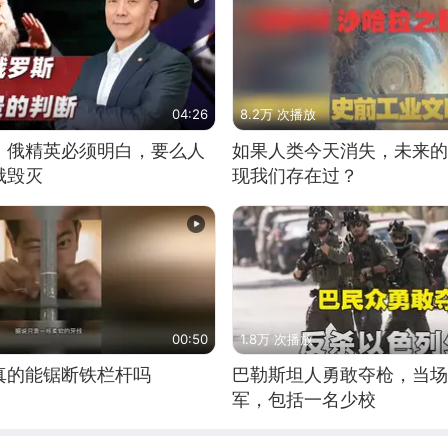
04:26
8.2万 次播放
：俄精英必须明白，要么人
如果人类今天消失，未来的
俄毁灭
现我们存在过？
00:50
1.8万 次播放
真的能锯断铁栏杆吗
巴勒斯坦人勇敢夺枪，当场
军，包括一名少校