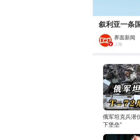
00:00
叙利亚一条
界面新闻
上海
3642 次播放
俄军坦克兵潜伏
下堡垒”