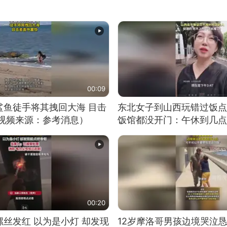
00:09
鲨鱼徒手将其拽回大海 目击
东北女子到山西玩错过饭点
（视频来源：参考消息）
饭馆都没开门：午休到几点
00:20
丝发红 以为是小灯 却发现
12岁摩洛哥男孩边境哭泣