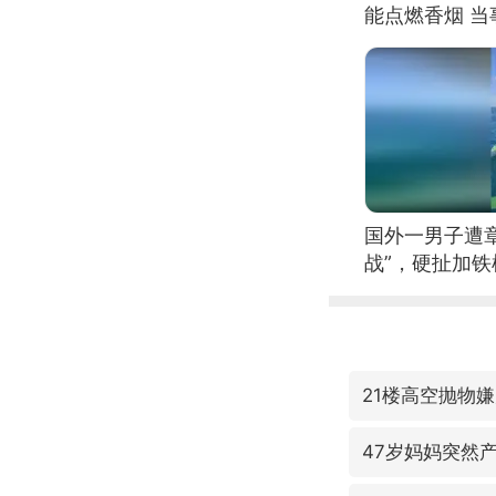
能点燃香烟 
国外一男子遭
战”，硬扯加
21楼高空抛物
47岁妈妈突然产