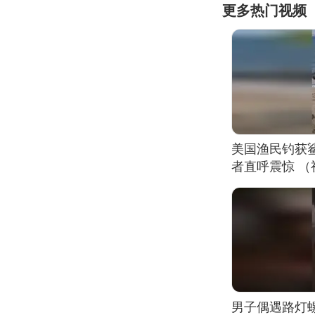
更多热门视频
美国渔民钓获
者直呼震惊 
男子偶遇路灯螺