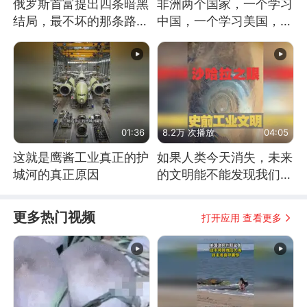
俄罗斯首富提出四条暗黑
非洲两个国家，一个学习
结局，最不坏的那条路是
中国，一个学习美国，结
通向东方
果怎么样了？
01:36
8.2万 次播放
04:05
这就是鹰酱工业真正的护
如果人类今天消失，未来
城河的真正原因
的文明能不能发现我们存
在过？
更多热门视频
打开应用 查看更多