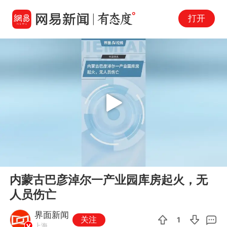
打开
Play
00:00
00:37
En
内蒙古巴彦淖尔一产业园库房起火，无
fu
人员伤亡
界面新闻
关注
1
上海