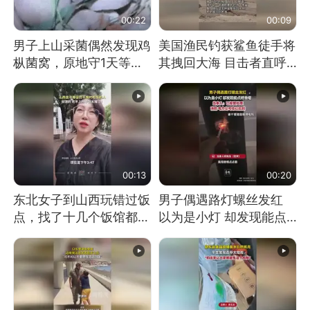
00:22
00:09
男子上山采菌偶然发现鸡
美国渔民钓获鲨鱼徒手将
枞菌窝，原地守1天等它
其拽回大海 目击者直呼
长大：挖了140多朵
震惊 （视频来源：参考
消息）
00:13
00:20
东北女子到山西玩错过饭
男子偶遇路灯螺丝发红
点，找了十几个饭馆都没
以为是小灯 却发现能点
开门：午休到几点
燃香烟 当事人：已报警
处理