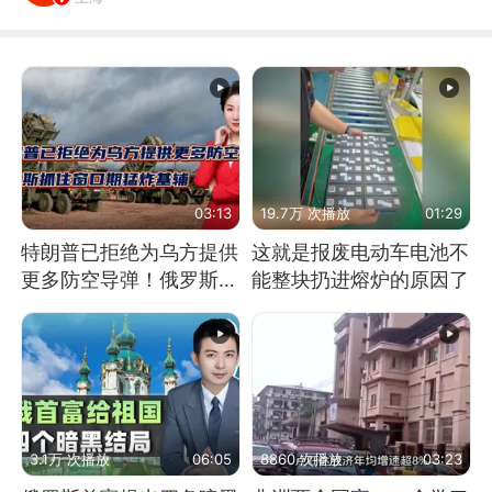
03:13
19.7万 次播放
01:29
特朗普已拒绝为乌方提供
这就是报废电动车电池不
更多防空导弹！俄罗斯抓
能整块扔进熔炉的原因了
住窗口期猛炸基辅
3.1万 次播放
06:05
8860 次播放
03:23