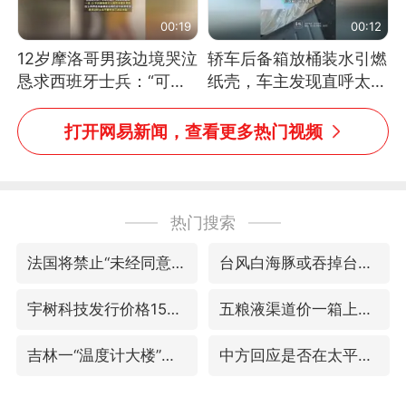
00:19
00:12
12岁摩洛哥男孩边境哭泣
轿车后备箱放桶装水引燃
恳求西班牙士兵：“可不
纸壳，车主发现直呼太危
可以不要把我遣返回国”
险，“拍出来让大家都避
免这个危险”
打开网易新闻，查看更多热门视频
热门搜索
法国将禁止“未经同意的电话营销”
台风白海豚或吞掉台风鲸鱼
宇树科技发行价格150.80元/股
五粮液渠道价一箱上涨近百元
吉林一“温度计大楼”读数爆表
中方回应是否在太平洋海底开采稀土