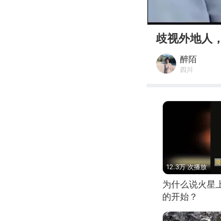
00:00
歧视外地人
醉陌
四川
12.3万 次播放
为什么说火星
的开始？