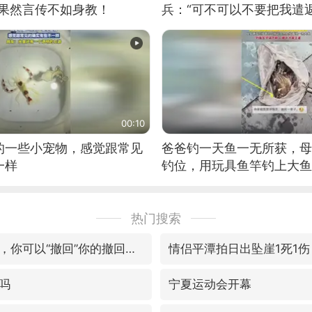
：果然言传不如身教！
兵：“可不可以不要把我遣返
00:10
的一些小宠物，感觉跟常见
爸爸钓一天鱼一无所获，母
一样
钓位，用玩具鱼竿钓上大鱼
热门搜索
微信又有新功能，你可以“撤回”你的撤回了！
情侣平潭拍日出坠崖1死1伤
吗
宁夏运动会开幕