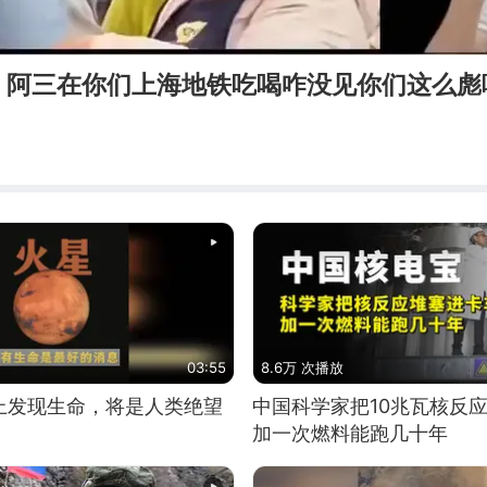
，阿三在你们上海地铁吃喝咋没见你们这么彪
03:55
8.6万 次播放
上发现生命，将是人类绝望
中国科学家把10兆瓦核反
加一次燃料能跑几十年