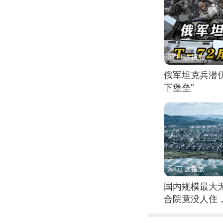
3714 次播放
俄军坦克兵潜伏
下堡垒”
3.1万 次播放
国内规模最大
合院竟没人住