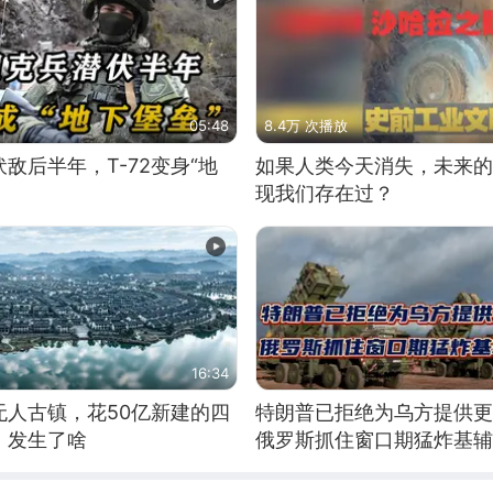
05:48
8.4万 次播放
敌后半年，T-72变身“地
如果人类今天消失，未来的
现我们存在过？
16:34
无人古镇，花50亿新建的四
特朗普已拒绝为乌方提供更
，发生了啥
俄罗斯抓住窗口期猛炸基辅