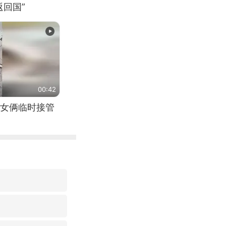
回国”
00:42
女俩临时接管