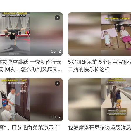
00:12
连贯腾空跳跃 一套动作行云
5岁姐姐示范 5个月宝宝秒
满 网友：怎么做到又舞又武
二胎的快乐长这样
00:17
育”，用黄瓜向弟弟演示“门
12岁摩洛哥男孩边境哭泣