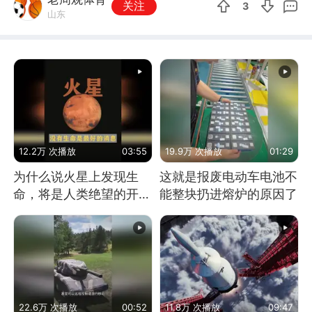
关注
3
山东
12.2万 次播放
03:55
19.9万 次播放
01:29
为什么说火星上发现生
这就是报废电动车电池不
命，将是人类绝望的开
能整块扔进熔炉的原因了
始？
22.6万 次播放
00:52
11.8万 次播放
09:47