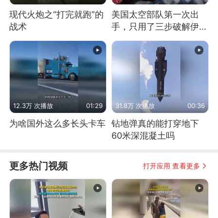
现代火炮之“打完就跑”的
美国太空部队第一次出
战术
手，只用了三步破解伊朗
防空
12.3万 次播放
01:29
31.8万 次播放
00:36
为啥国外这么多长头卡车
钻地弹真的能打穿地下
60米深混凝土吗
更多热门视频
打开应用 查看更多