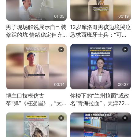
01:05
00:19
男子现场解说展示自己装
12岁摩洛哥男孩边境哭泣
修踩的坑 情绪稳定但充
恳求西班牙士兵：“可不
满无奈 每处都有精心设
可以不要把我遣返回国”
计 但每处都有瑕疵 网
友：一开始我没笑 但看
到洗手盆我没绷住
00:14
00:37
博主口技模仿古
你楼下的“兰州拉面”或改
筝“弹”《枉凝眉》，“太
名“青海拉面”，天津72家
像了～你是吃古筝长大的
面馆已集体更换招牌
吗？”“或将成为首位考级
不带古筝的选手。”（来
源：新华每日电讯）