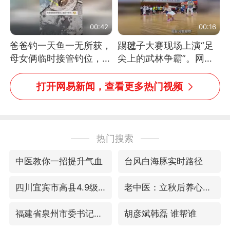
00:42
00:16
爸爸钓一天鱼一无所获，
踢毽子大赛现场上演“足
母女俩临时接管钓位，用
尖上的武林争霸”。网
玩具鱼竿钓上大鱼
友：这哪是踢毽子，分明
是武侠片现场！#睡个好
打开网易新闻，查看更多热门视频
觉
热门搜索
中医教你一招提升气血
台风白海豚实时路径
四川宜宾市高县4.9级地震致1人死亡
老中医：立秋后养心是关键
福建省泉州市委书记张毅恭接受纪律审查和监察调查
胡彦斌韩磊 谁帮谁