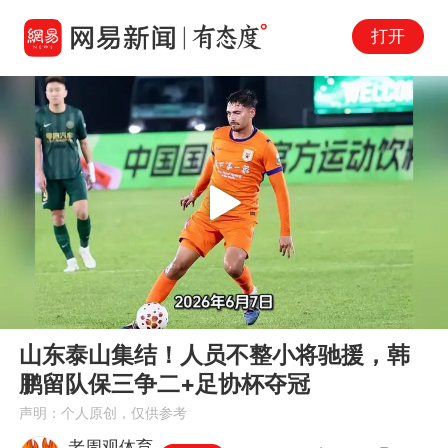
打开
Play
00:00
06:38
En
山东泰山集结！人员不整小将驰援，韩
fu
鹏留队保三争二+足协杯夺冠
声明：个人原创，仅供参考
老周观体育