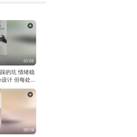
01:05
踩的坑 情绪稳
心设计 但每处都
笑 但看到洗手盆
00:14