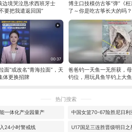
男孩边境哭泣恳求西班牙士
博主口技模仿古筝“弹”《枉
不要把我遣返回国”
了～你是吃古筝长大的吗？
位考级不带古筝的选手。”
日电讯）
00:37
拉面”或改名“青海拉面”，天
爸爸钓一天鱼一无所获，母
集体更换招牌
钓位，用玩具鱼竿钓上大鱼
热门搜索
能一体化产业园量产
中国女篮70-67险胜尼日
入24小时警戒线
U17国足三连胜晋级明日之