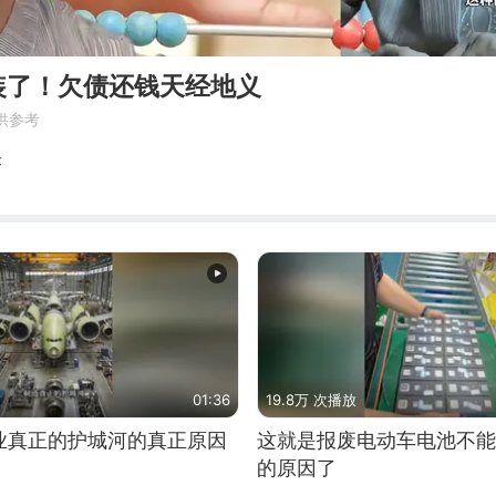
装了！欠债还钱天经地义
供参考
乐
01:36
19.8万 次播放
业真正的护城河的真正原因
这就是报废电动车电池不能
的原因了