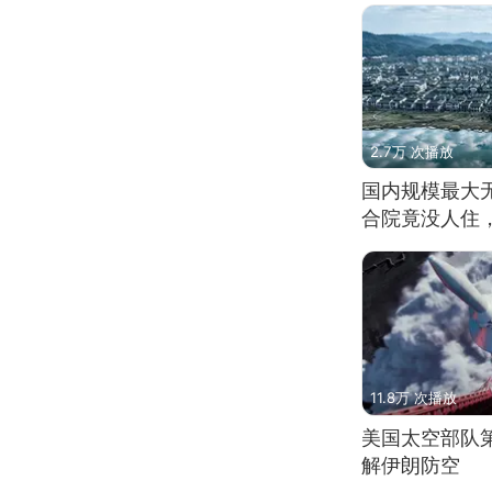
2.7万 次播放
国内规模最大
合院竟没人住
11.8万 次播放
美国太空部队
解伊朗防空