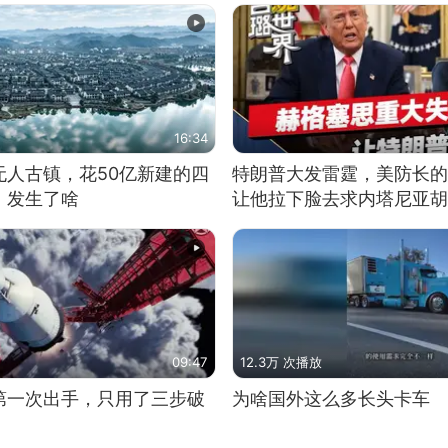
16:34
无人古镇，花50亿新建的四
特朗普大发雷霆，美防长的
，发生了啥
让他拉下脸去求内塔尼亚胡
09:47
12.3万 次播放
第一次出手，只用了三步破
为啥国外这么多长头卡车