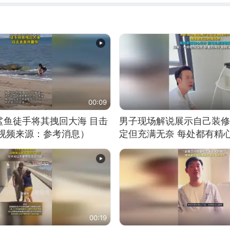
00:09
鲨鱼徒手将其拽回大海 目击
男子现场解说展示自己装修
（视频来源：参考消息）
定但充满无奈 每处都有精
有瑕疵 网友：一开始我没
我没绷住
00:19