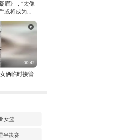
凝眉》，“太像
”“或将成为首
（来源：新华每
00:42
女俩临时接管
利亚女篮
星半决赛