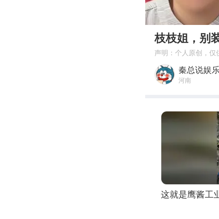
00:00
枝枝姐，别
声明：个人原创，仅
秦总说娱
河南
这就是鹰酱工