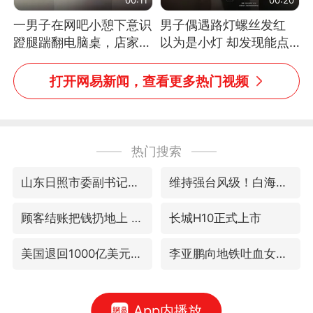
一男子在网吧小憩下意识
男子偶遇路灯螺丝发红
蹬腿踹翻电脑桌，店家3
以为是小灯 却发现能点
台显示器与机械臂损坏
燃香烟 当事人：已报警
处理
打开网易新闻，查看更多热门视频
热门搜索
山东日照市委副书记王峰被查
维持强台风级！白海豚直奔华东沿海
顾客结账把钱扔地上 服务员霸气扔回
长城H10正式上市
美国退回1000亿美元关税
李亚鹏向地铁吐血女孩捐99999元
App内播放