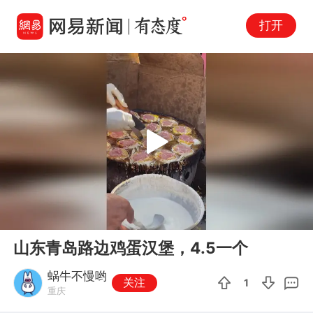
打开
Play
00:00
00:10
En
山东青岛路边鸡蛋汉堡，4.5一个
fu
蜗牛不慢哟
关注
1
重庆