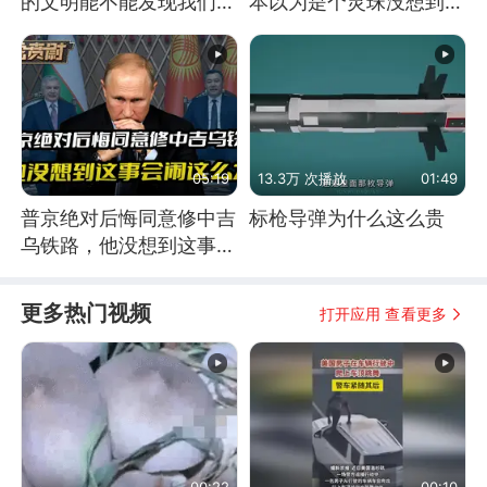
的文明能不能发现我们存
本以为是个灵珠没想到是
在过？
魔丸
05:19
13.3万 次播放
01:49
普京绝对后悔同意修中吉
标枪导弹为什么这么贵
乌铁路，他没想到这事会
闹这么大
更多热门视频
打开应用 查看更多
00:22
00:10