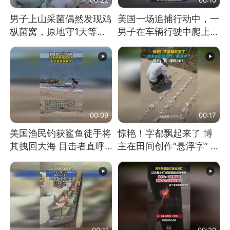
男子上山采菌偶然发现鸡
美国一场追捕行动中，一
枞菌窝，原地守1天等它
男子在车辆行驶中爬上车
长大：挖了140多朵
顶跳舞。（新京报）
00:09
00:17
美国渔民钓获鲨鱼徒手将
惊艳！字都飘起来了 博
其拽回大海 目击者直呼
主在田间创作“悬浮字” 网
震惊 （视频来源：参考
友：真·裸眼3D！
消息）
00:11
00:20