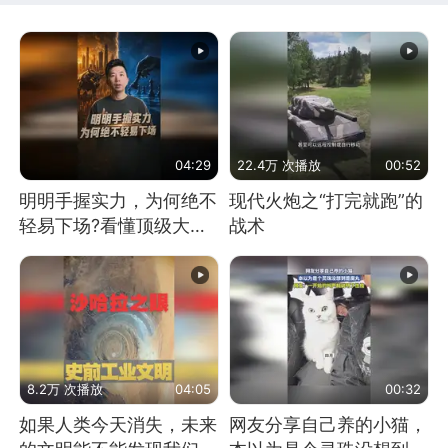
04:29
22.4万 次播放
00:52
明明手握实力，为何绝不
现代火炮之“打完就跑”的
轻易下场?看懂顶级大国
战术
谋略
8.2万 次播放
04:05
00:32
如果人类今天消失，未来
网友分享自己养的小猫，