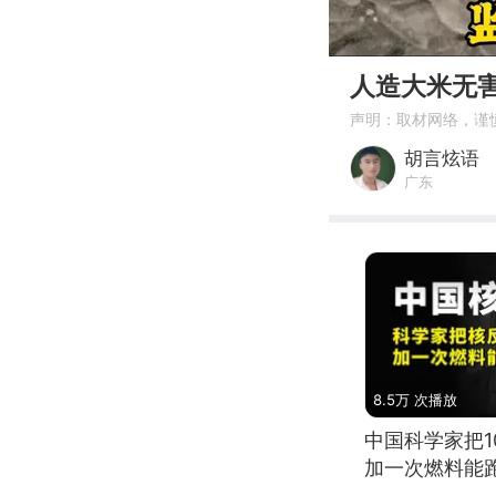
00:00
人造大米无
声明：取材网络，谨
胡言炫语
广东
8.5万 次播放
中国科学家把
加一次燃料能