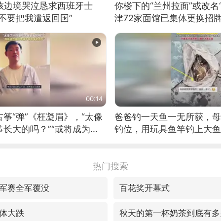
男孩边境哭泣恳求西班牙士
你楼下的“兰州拉面”或改名
不要把我遣返回国”
津72家面馆已集体更换招
00:14
筝“弹”《枉凝眉》，“太像
爸爸钓一天鱼一无所获，母
长大的吗？”“或将成为首
钓位，用玩具鱼竿钓上大鱼
筝的选手。”（来源：新华每
热门搜索
军赛全军覆没
百花奖开幕式
体大跌
秋天的第一杯奶茶到底有多