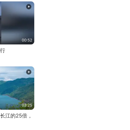
00:52
行
03:25
长江的25倍，