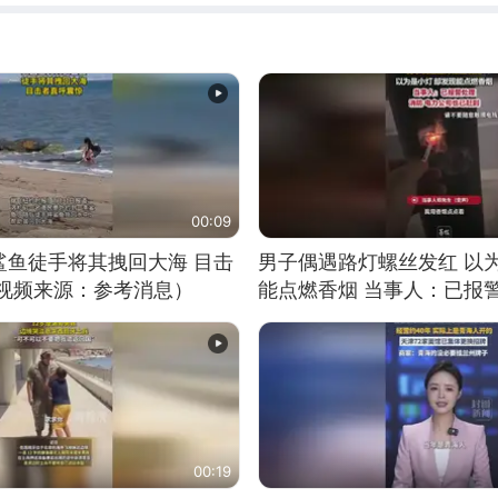
00:09
鲨鱼徒手将其拽回大海 目击
男子偶遇路灯螺丝发红 以
（视频来源：参考消息）
能点燃香烟 当事人：已报
00:19