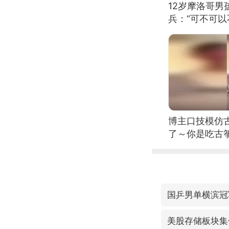
12岁摩洛哥
兵：“可不可以
博主口技模仿古
了～你是吃古筝
位考级不带古
日电讯）
国乒男单横滨冠
美股存储板块集