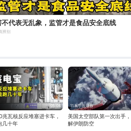
害不代表无乱象，监管才是食品安全底线
慎辨别
05:04
11.8万 次播放
10兆瓦核反应堆塞进卡车，
美国太空部队第一次出手，
跑几十年
解伊朗防空