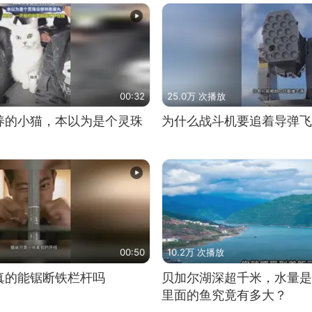
00:32
25.0万 次播放
养的小猫，本以为是个灵珠
为什么战斗机要追着导弹飞
00:50
10.2万 次播放
真的能锯断铁栏杆吗
贝加尔湖深超千米，水量是
里面的鱼究竟有多大？