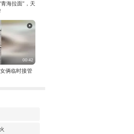
“青海拉面”，天
牌
00:42
女俩临时接管
火