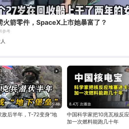
捞火箭零件，SpaceX上市她暴富了？
供参考
大人
05:48
8.4万 次播放
敌后半年，T-72变身“地
中国科学家把10兆瓦核反
加一次燃料能跑几十年