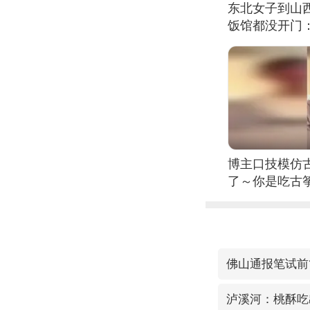
东北女子到山
饭馆都没开门
博主口技模仿古
了～你是吃古筝
位考级不带古
日电讯）
佛山通报笔试前
泸溪河：桃酥吃