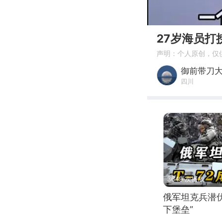
00:00
27岁海员打
声明：个人原创，仅
御前带刀
四川
3649 次播放
俄军坦克兵潜伏
下堡垒”