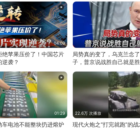
04:09
拒绝苹果压价了！中国芯片
局势真的变了，乌克兰念了
的逆袭？
子，普京说战胜自己就是胜
01:29
22.6万 次播放
动车电池不能整块扔进熔炉
现代火炮之“打完就跑”的战