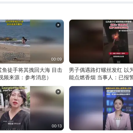
00:09
鲨鱼徒手将其拽回大海 目击
男子偶遇路灯螺丝发红 以
（视频来源：参考消息）
能点燃香烟 当事人：已报
00:13