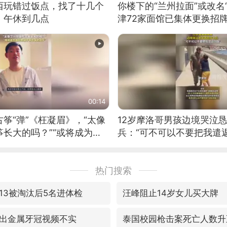
西玩错过饭点，找了十几个
你楼下的“兰州拉面”或改名
：午休到几点
津72家面馆已集体更换招
00:14
筝“弹”《枉凝眉》，“太像
12岁摩洛哥男孩边境哭泣
长大的吗？”“或将成为首
兵：“可不可以不要把我遣返
筝的选手。”（来源：新华每
热门搜索
13被淘汰后5名进体检
汪峰阻止14岁女儿买大牌
出金属牙冠视频不实
泰国校园枪击案死亡人数升