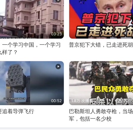
03:23
，一个学习中国，一个学习
普京犯下大错，已走进死胡
么样了？
00:52
1.8万 次播放
要追着导弹飞行
巴勒斯坦人勇敢夺枪，当场
军，包括一名少校