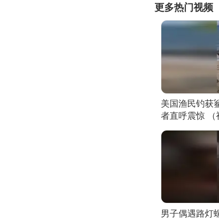
更多热门视频
美国渔民钓获
者直呼震惊 
男子偶遇路灯螺