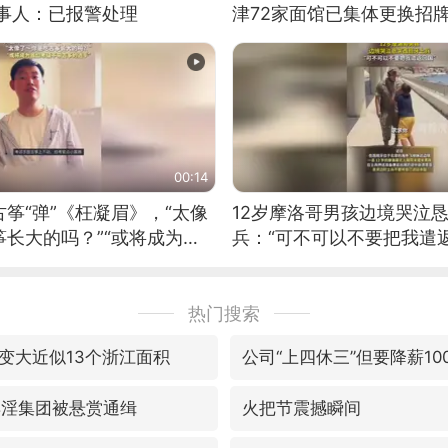
当事人：已报警处理
津72家面馆已集体更换招
00:14
筝“弹”《枉凝眉》，“太像
12岁摩洛哥男孩边境哭泣
长大的吗？”“或将成为首
兵：“可不可以不要把我遣返
筝的选手。”（来源：新华每
热门搜索
变大近似13个浙江面积
公司“上四休三”但要降薪10
卖淫集团被悬赏通缉
火把节震撼瞬间