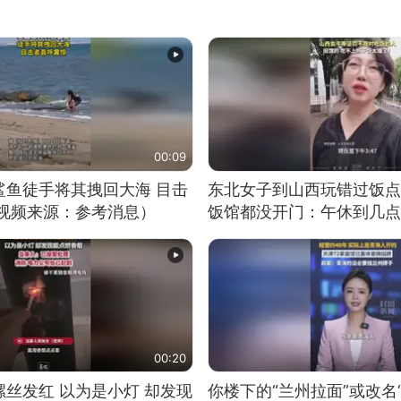
00:09
鲨鱼徒手将其拽回大海 目击
东北女子到山西玩错过饭点
（视频来源：参考消息）
饭馆都没开门：午休到几点
00:20
丝发红 以为是小灯 却发现
你楼下的“兰州拉面”或改名