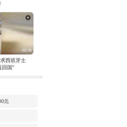
牌
00:19
恳求西班牙士
回国”
00元