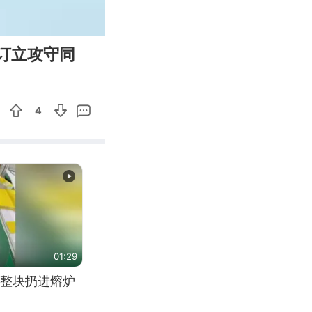
01:13
Enter
订立攻守同
fullscreen
4
01:29
整块扔进熔炉