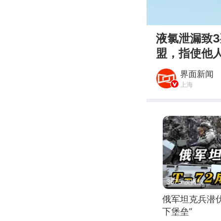
00:00
液氯泄漏致
盟，指使他
界面新闻
上海
3675 次播放
俄军坦克兵潜伏
下堡垒”