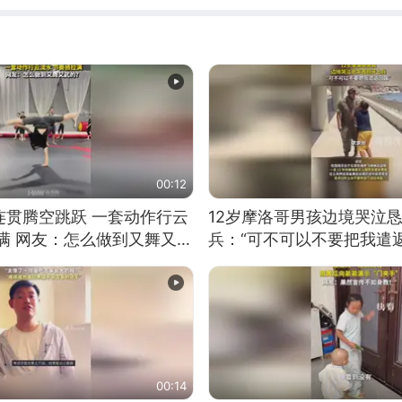
00:12
连贯腾空跳跃 一套动作行云
12岁摩洛哥男孩边境哭泣
满 网友：怎么做到又舞又武
兵：“可不可以不要把我遣返
00:14