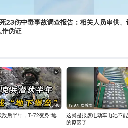
3死23伤中毒事故调查报告：相关人员串供、
人作伪证
05:48
19.9万 次播放
敌后半年，T-72变身“地
这就是报废电动车电池不能
的原因了