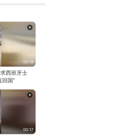
00:19
恳求西班牙士
回国”
00:17