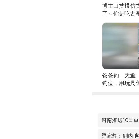
博主口技模仿古
了～你是吃古筝
位考级不带古
日电讯）
爸爸钓一天鱼
钓位，用玩具
河南潜逃10日
梁家辉：到内地