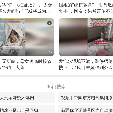
筝“弹”《枉凝眉》，“太像
姐姐的“硬核教育”，用黄瓜
长大的吗？”“或将成为首
夹手”，网友：果然言传不
筝的选手。”（来源：新华每
00:42
一无所获，母女俩临时接管
发泡水泥填不满，装修师傅
鱼竿钓上大鱼
楼下：出风口未延伸到外墙
热门搜索
重大刑案嫌疑人落网
拍戏不是北上是回归
新疆优化调整景区内自驾服